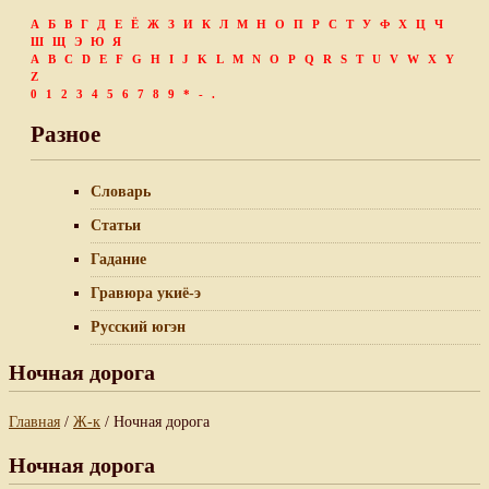
А
Б
В
Г
Д
Е
Ё
Ж
З
И
К
Л
М
Н
О
П
Р
С
Т
У
Ф
Х
Ц
Ч
Ш
Щ
Э
Ю
Я
A
B
C
D
E
F
G
H
I
J
K
L
M
N
O
P
Q
R
S
T
U
V
W
X
Y
Z
0
1
2
3
4
5
6
7
8
9
*
-
.
Разное
Словарь
Статьи
Гадание
Гравюра укиё-э
Русский югэн
Ночная дорога
Главная
/
Ж-к
/ Ночная дорога
Ночная дорога