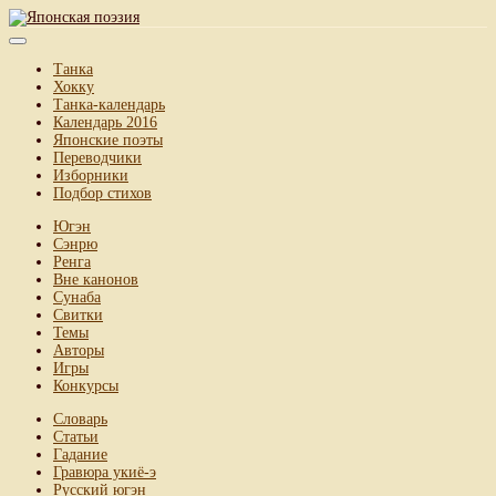
Танка
Хокку
Танка-календарь
Календарь 2016
Японские поэты
Переводчики
Изборники
Подбор стихов
Югэн
Сэнрю
Ренга
Вне канонов
Сунаба
Свитки
Темы
Авторы
Игры
Конкурсы
Словарь
Статьи
Гадание
Гравюра укиё-э
Русский югэн