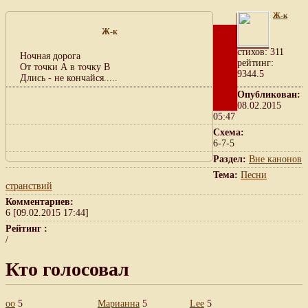
Ж-к
Ж-к
cтихов: 311
Ночная дорога
рейтинг:
От точки А в точку B
9344.5
Длись - не кончайся.....
Опубликован:
08.02.2015
05:47
Схема:
6-7-5
Раздел:
Вне канонов
Тема:
Песни
странствий
Комментариев:
6 [09.02.2015 17:44]
Рейтинг :
/
Кто голосовал
oo
5
Марианна
5
Lee
5