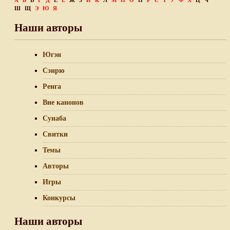
А
Б
В
Г
Д
Е
Ё
Ж
З
И
К
Л
М
Н
О
П
Р
С
Т
У
Ф
Х
Ц
Ч
Ш
Щ
Э
Ю
Я
Наши авторы
Югэн
Сэнрю
Ренга
Вне канонов
Сунаба
Свитки
Темы
Авторы
Игры
Конкурсы
Наши авторы