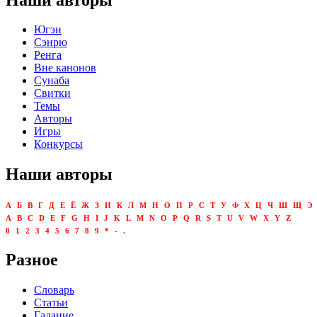
Югэн
Сэнрю
Ренга
Вне канонов
Сунаба
Свитки
Темы
Авторы
Игры
Конкурсы
Наши авторы
А
Б
В
Г
Д
Е
Ё
Ж
З
И
К
Л
М
Н
О
П
Р
С
Т
У
Ф
Х
Ц
Ч
Ш
Щ
Э
A
B
C
D
E
F
G
H
I
J
K
L
M
N
O
P
Q
R
S
T
U
V
W
X
Y
Z
0
1
2
3
4
5
6
7
8
9
*
-
.
Разное
Словарь
Статьи
Гадание