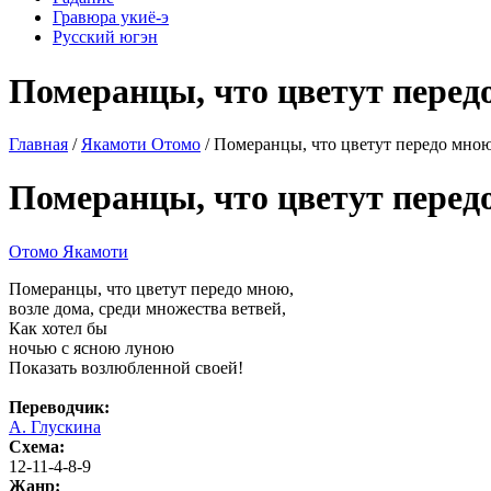
Гравюра укиё-э
Русский югэн
Померанцы, что цветут перед
Главная
/
Якамоти Отомо
/ Померанцы, что цветут передо мною
Померанцы, что цветут перед
Отомо Якамоти
Померанцы, что цветут передо мною,
возле дома, среди множества ветвей,
Как хотел бы
ночью с ясною луною
Показать возлюбленной своей!
Переводчик:
А. Глускина
Схема:
12-11-4-8-9
Жанр: