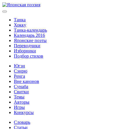
Танка
Хокку
Танка-календарь
Календарь 2016
Японские поэты
Переводчики
Изборники
Подбор стихов
Югэн
Сэнрю
Ренга
Вне канонов
Сунаба
Свитки
Темы
Авторы
Игры
Конкурсы
Словарь
Статьи