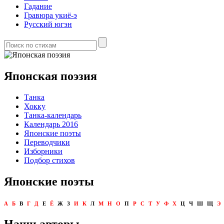
Гадание
Гравюра укиё-э
Русский югэн
Японская поэзия
Танка
Хокку
Танка-календарь
Календарь 2016
Японские поэты
Переводчики
Изборники
Подбор стихов
Японские поэты
А
Б
В
Г
Д
Е
Ё
Ж
З
И
К
Л
М
Н
О
П
Р
С
Т
У
Ф
Х
Ц
Ч
Ш
Щ
Э
Наши авторы