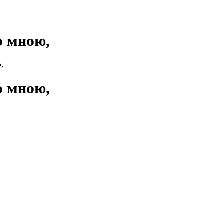
о мною,
,
о мною,