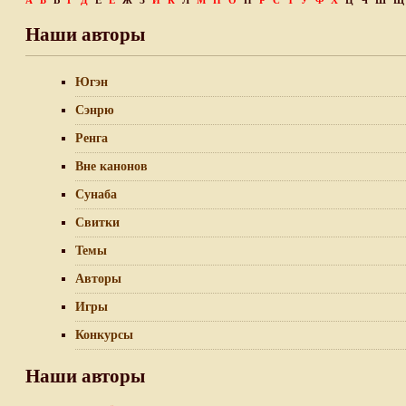
А
Б
В
Г
Д
Е
Ё
Ж
З
И
К
Л
М
Н
О
П
Р
С
Т
У
Ф
Х
Ц
Ч
Ш
Щ
Наши авторы
Югэн
Сэнрю
Ренга
Вне канонов
Сунаба
Свитки
Темы
Авторы
Игры
Конкурсы
Наши авторы