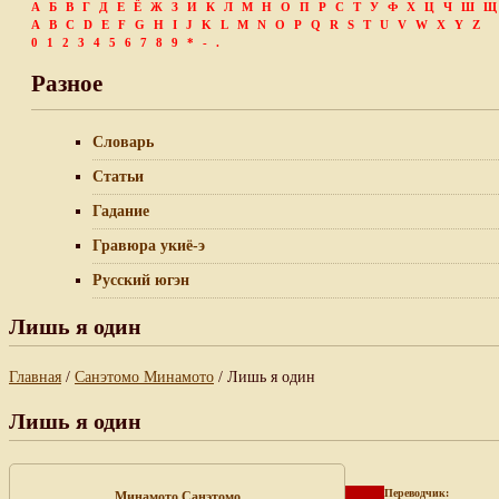
А
Б
В
Г
Д
Е
Ё
Ж
З
И
К
Л
М
Н
О
П
Р
С
Т
У
Ф
Х
Ц
Ч
Ш
Щ
A
B
C
D
E
F
G
H
I
J
K
L
M
N
O
P
Q
R
S
T
U
V
W
X
Y
Z
0
1
2
3
4
5
6
7
8
9
*
-
.
Разное
Словарь
Статьи
Гадание
Гравюра укиё-э
Русский югэн
Лишь я один
Главная
/
Санэтомо Минамото
/ Лишь я один
Лишь я один
Переводчик:
Минамото Санэтомо