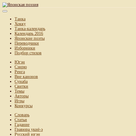
Танка
Хокку
Танка-календарь
Календарь 2016
Японские поэты
Переводчики
Изборники
Подбор стихов
Югэн
Сэнрю
Ренга
Вне канонов
Сунаба
Свитки
Темы
Авторы
Игры
Конкурсы
Словарь
Статьи
Гадание
Гравюра укиё-э
Русский югэн