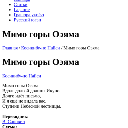
Статьи
Гадание
Гравюра укиё-э
Русский югэн
Мимо горы Оэяма
Главная
/
Косикибу-но Найси
/ Мимо горы Оэяма
Мимо горы Оэяма
Косикибу-но Найси
Мимо горы Оэяма
Вдоль долгой долины Икуно
Долго идёт письмо,
И я ещё не видала вас,
Ступени Небесной лестницы.
Переводчик:
В. Санович
Схема: