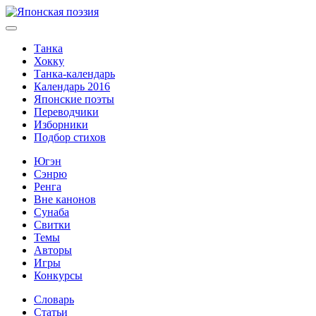
Танка
Хокку
Танка-календарь
Календарь 2016
Японские поэты
Переводчики
Изборники
Подбор стихов
Югэн
Сэнрю
Ренга
Вне канонов
Сунаба
Свитки
Темы
Авторы
Игры
Конкурсы
Словарь
Статьи