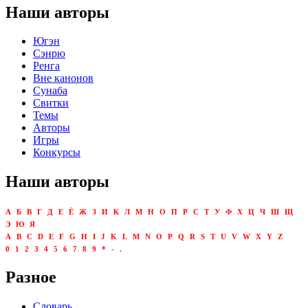
Наши авторы
Югэн
Сэнрю
Ренга
Вне канонов
Сунаба
Свитки
Темы
Авторы
Игры
Конкурсы
Наши авторы
А
Б
В
Г
Д
Е
Ё
Ж
З
И
К
Л
М
Н
О
П
Р
С
Т
У
Ф
Х
Ц
Ч
Ш
Щ
Э
Ю
Я
A
B
C
D
E
F
G
H
I
J
K
L
M
N
O
P
Q
R
S
T
U
V
W
X
Y
Z
0
1
2
3
4
5
6
7
8
9
*
-
.
Разное
Словарь