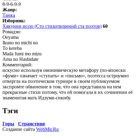
8-9-6-9-9
Жанр:
Танка
Изборник:
Хякунин иссю (Сто стихотворений ста поэтов)
60
Ромадзи:
Oeyama
Ikuno no michi no
To kereba
Mada fumi mo mizu
Ama no Hashidate
Комментарий:
искусно используя омонимическую метафору (по-японски
«фуми» означает «ступать» и «письмо», поэтесса остроумно
отвергла на поэтическом турнире в своем публикуемом
экспромте обвинение в том, что она представила на нем
прекрасные стихи потому, что ей помогала в их сочинении её
знаменитая мать Идзуми-сикибу.
Тэги
Горы
Странствия
Создание сайта
WebMir.Ru