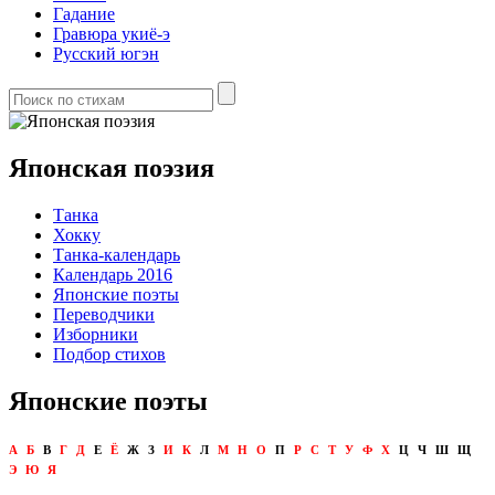
Гадание
Гравюра укиё-э
Русский югэн
Японская поэзия
Танка
Хокку
Танка-календарь
Календарь 2016
Японские поэты
Переводчики
Изборники
Подбор стихов
Японские поэты
А
Б
В
Г
Д
Е
Ё
Ж
З
И
К
Л
М
Н
О
П
Р
С
Т
У
Ф
Х
Ц
Ч
Ш
Щ
Э
Ю
Я