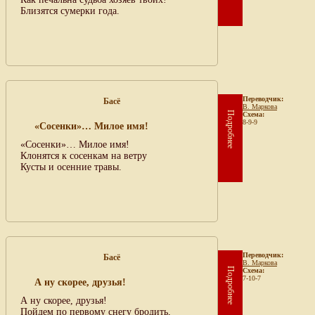
Близятся сумерки года.
Переводчик:
Басё
В. Маркова
Подробнее
Схема:
8-9-9
«Сосенки»… Милое имя!
«Сосенки»… Милое имя!
Клонятся к сосенкам на ветру
Кусты и осенние травы.
Переводчик:
Басё
В. Маркова
Подробнее
Схема:
7-10-7
А ну скорее, друзья!
А ну скорее, друзья!
Пойдем по первому снегу бродить,