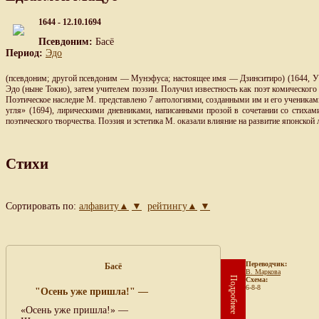
1644 - 12.10.1694
Псевдоним:
Басё
Период:
Эдо
(псевдоним; другой псевдоним — Мунэфуса; настоящее имя — Дзинситиро) (1644, Уэно
Эдо (ныне Токио), затем учителем поэзии. Получил известность как поэт комического
Поэтическое наследие М. представлено 7 антологиями, созданными им и его учениками
угля» (1694), лирическими дневниками, написанными прозой в сочетании со стиха
поэтического творчества. Поэзия и эстетика М. оказали влияние на развитие японской
Стихи
Сортировать по:
алфавиту▲
▼
рейтингу▲
▼
Переводчик:
Басё
В. Маркова
Подробнее
Схема:
6-8-8
"Осень уже пришла!" —
«Осень уже пришла!» —