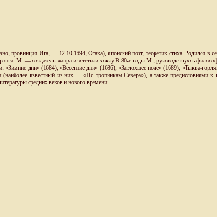
, провинция Ига, — 12.10.1694, Осака), японский поэт, теоретик стиха. Родился в се
 рэнга. М. — создатель жанра и эстетики хокку.В 80-е годы М., руководствуясь филосо
: «Зимние дни» (1684), «Весенние дни» (1686), «Заглохшее поле» (1689), «Тыква-горля
ми (наиболее известный из них — «По тропинкам Севера»), а также предисловиями к 
 литературы средних веков и нового времени.