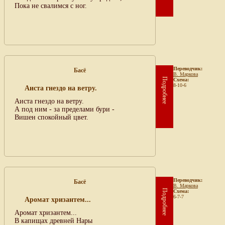
Пока не свалимся с ног.
Переводчик:
Басё
В. Маркова
Подробнее
Схема:
8-10-6
Аиста гнездо на ветру.
Аиста гнездо на ветру.
А под ним - за пределами бури -
Вишен спокойный цвет.
Переводчик:
Басё
В. Маркова
Подробнее
Схема:
6-7-7
Аромат хризантем...
Аромат хризантем...
В капищах древней Нары