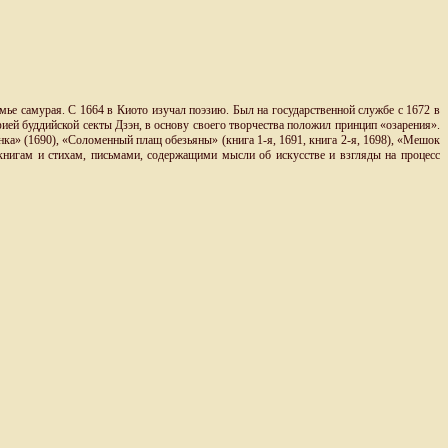
мье самурая. С 1664 в Киото изучал поэзию. Был на государственной службе с 1672 в
фией буддийской секты Дзэн, в основу своего творчества положил принцип «озарения».
нка» (1690), «Соломенный плащ обезьяны» (книга 1-я, 1691, книга 2-я, 1698), «Мешок
книгам и стихам, письмами, содержащими мысли об искусстве и взгляды на процесс