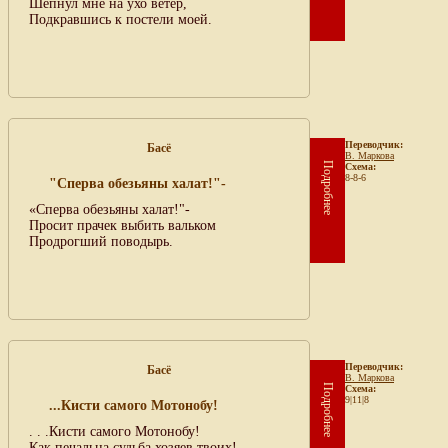
Шепнул мне на ухо ветер,
Подкравшись к постели моей.
Переводчик:
Басё
В. Маркова
Подробнее
Схема:
8-8-6
"Сперва обезьяны халат!"-
«Сперва обезьяны халат!"-
Просит прачек выбить вальком
Продрогший поводырь.
Переводчик:
Басё
В. Маркова
Подробнее
Схема:
9|11|8
...Кисти самого Мотонобу!
. . .Кисти самого Мотонобу!
Как печальна судьба хозяев твоих!