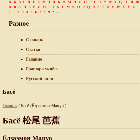
А
Б
В
Г
Д
Е
Ё
Ж
З
И
К
Л
М
Н
О
П
Р
С
Т
У
Ф
Х
Ц
Ч
Ш
Щ
A
B
C
D
E
F
G
H
I
J
K
L
M
N
O
P
Q
R
S
T
U
V
W
X
Y
Z
0
1
2
3
4
5
6
7
8
9
*
-
.
Разное
Словарь
Статьи
Гадание
Гравюра укиё-э
Русский югэн
Басё
Главная
/ Басё (Ёдзаэмон Мацуо )
Басё 松尾 芭蕉
Ёдзаэмон Мацуо