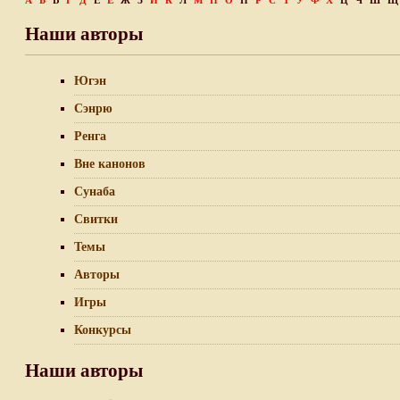
А
Б
В
Г
Д
Е
Ё
Ж
З
И
К
Л
М
Н
О
П
Р
С
Т
У
Ф
Х
Ц
Ч
Ш
Щ
Наши авторы
Югэн
Сэнрю
Ренга
Вне канонов
Сунаба
Свитки
Темы
Авторы
Игры
Конкурсы
Наши авторы