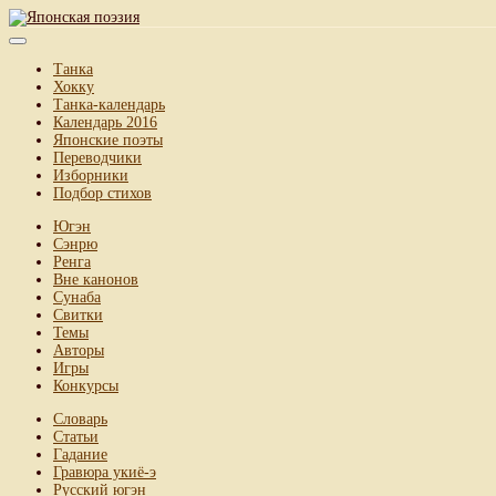
Танка
Хокку
Танка-календарь
Календарь 2016
Японские поэты
Переводчики
Изборники
Подбор стихов
Югэн
Сэнрю
Ренга
Вне канонов
Сунаба
Свитки
Темы
Авторы
Игры
Конкурсы
Словарь
Статьи
Гадание
Гравюра укиё-э
Русский югэн