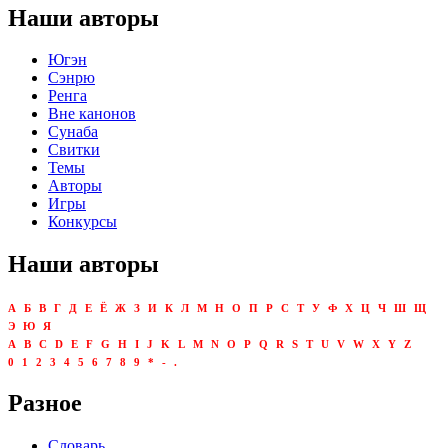
Наши авторы
Югэн
Сэнрю
Ренга
Вне канонов
Сунаба
Свитки
Темы
Авторы
Игры
Конкурсы
Наши авторы
А
Б
В
Г
Д
Е
Ё
Ж
З
И
К
Л
М
Н
О
П
Р
С
Т
У
Ф
Х
Ц
Ч
Ш
Щ
Э
Ю
Я
A
B
C
D
E
F
G
H
I
J
K
L
M
N
O
P
Q
R
S
T
U
V
W
X
Y
Z
0
1
2
3
4
5
6
7
8
9
*
-
.
Разное
Словарь