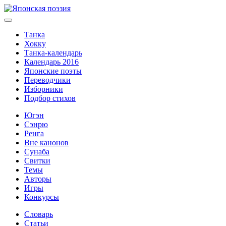
Танка
Хокку
Танка-календарь
Календарь 2016
Японские поэты
Переводчики
Изборники
Подбор стихов
Югэн
Сэнрю
Ренга
Вне канонов
Сунаба
Свитки
Темы
Авторы
Игры
Конкурсы
Словарь
Статьи