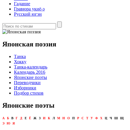
Гадание
Гравюра укиё-э
Русский югэн
Японская поэзия
Танка
Хокку
Танка-календарь
Календарь 2016
Японские поэты
Переводчики
Изборники
Подбор стихов
Японские поэты
А
Б
В
Г
Д
Е
Ё
Ж
З
И
К
Л
М
Н
О
П
Р
С
Т
У
Ф
Х
Ц
Ч
Ш
Щ
Э
Ю
Я