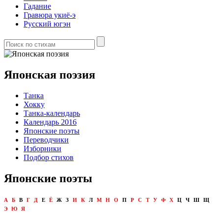
Гадание
Гравюра укиё-э
Русский югэн
Японская поэзия
Танка
Хокку
Танка-календарь
Календарь 2016
Японские поэты
Переводчики
Изборники
Подбор стихов
Японские поэты
А
Б
В
Г
Д
Е
Ё
Ж
З
И
К
Л
М
Н
О
П
Р
С
Т
У
Ф
Х
Ц
Ч
Ш
Щ
Э
Ю
Я