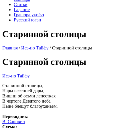
Статьи
Гадание
Гравюра укиё-э
Русский югэн
Старинной столицы
Главная
/
Исэ-но Тайфу
/ Старинной столицы
Старинной столицы
Исэ-но Тайфу
Старинной столицы,
Нары весенней дары,
Вишни об осьми лепестках
В чертоге Девятого неба
Ныне блещут благоуханьем.
Переводчик:
В. Санович
Схема: