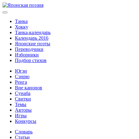
Танка
Хокку
Танка-календарь
Календарь 2016
Японские поэты
Переводчики
Изборники
Подбор стихов
Югэн
Сэнрю
Ренга
Вне канонов
Сунаба
Свитки
Темы
Авторы
Игры
Конкурсы
Словарь
Статьи