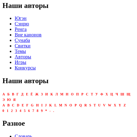
Наши авторы
Югэн
Сэнрю
Ренга
Вне канонов
Сунаба
Свитки
Темы
Авторы
Игры
Конкурсы
Наши авторы
А
Б
В
Г
Д
Е
Ё
Ж
З
И
К
Л
М
Н
О
П
Р
С
Т
У
Ф
Х
Ц
Ч
Ш
Щ
Э
Ю
Я
A
B
C
D
E
F
G
H
I
J
K
L
M
N
O
P
Q
R
S
T
U
V
W
X
Y
Z
0
1
2
3
4
5
6
7
8
9
*
-
.
Разное
Словарь