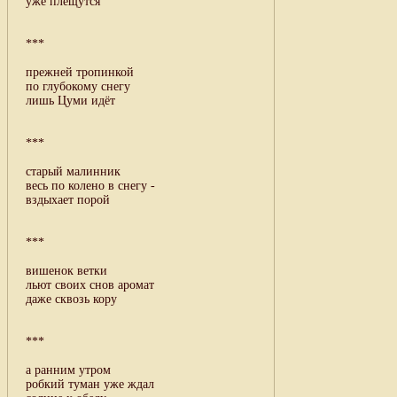
уже плещутся
***
прежней тропинкой
по глубокому снегу
лишь Цуми идёт
***
старый малинник
весь по колено в снегу -
вздыхает порой
***
вишенок ветки
льют своих снов аромат
даже сквозь кору
***
а ранним утром
робкий туман уже ждал