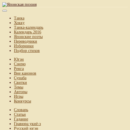
Танка
Хокку
Танка-календарь
Календарь 2016
Японские поэты
Переводчики
Изборники
Подбор стихов
Югэн
Сэнрю
Ренга
Вне канонов
Сунаба
Свитки
Темы
Авторы
Игры
Конкурсы
Словарь
Статьи
Гадание
Гравюра укиё-э
Русский югэн