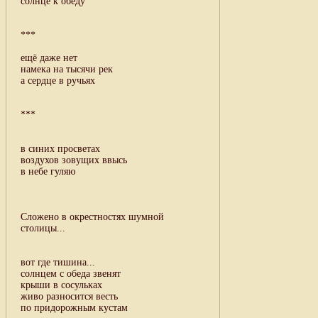
солнце к обеду
***
ещё даже нет
намека на тысячи рек
а сердце в ручьях
***
в синих просветах
воздухов зовущих ввысь
в небе гуляю
Сложено в окрестностях шумной
столицы...
вот где тишина...
солнцем с обеда звенят
крыши в сосульках
живо разносится весть
по придорожным кустам