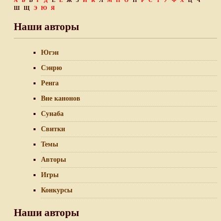
А
Б
В
Г
Д
Е
Ё
Ж
З
И
К
Л
М
Н
О
П
Р
С
Т
У
Ф
Х
Ц
Ч
Ш
Щ
Э
Ю
Я
Наши авторы
Югэн
Сэнрю
Ренга
Вне канонов
Сунаба
Свитки
Темы
Авторы
Игры
Конкурсы
Наши авторы