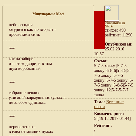
Мицунари-но Масё
Мицунари-но
небо сегодня
Масё
хмурится как не всерьез -
cтихов: 490
просветами синь
рейтинг: 11290
Опубликован:
***
25.02.2016
10:57
кот на заборе
Схема:
и в этом дворе, и в том
5-7-5 хокку |5-7-5
шум воробьиный
хокку |6-8-6|5-8-5|5-
7-5 хокку |5-7-5
хокку |5-7-5 хокку |5-
***
7-5 хокку |5-8-5|5-7-5
хокку |12|5-7-5-7-7
собрание певчих
танка
у зимней кормушки в кустах -
Тема:
Весенние
не хлебом единым...
песни
Комментариев:
***
5 [19.12.2017 01:44]
Рейтинг :
первое тепло...
/
в едва оттаявших лужах