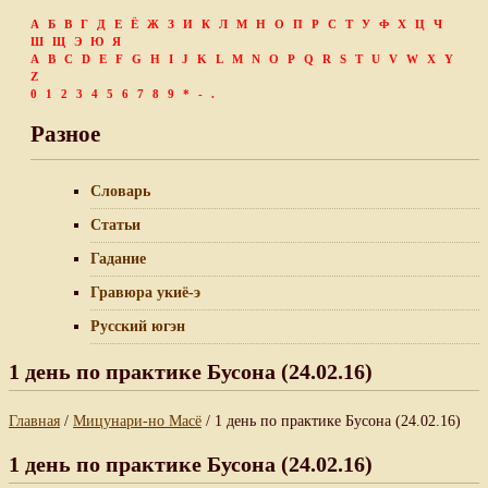
А
Б
В
Г
Д
Е
Ё
Ж
З
И
К
Л
М
Н
О
П
Р
С
Т
У
Ф
Х
Ц
Ч
Ш
Щ
Э
Ю
Я
A
B
C
D
E
F
G
H
I
J
K
L
M
N
O
P
Q
R
S
T
U
V
W
X
Y
Z
0
1
2
3
4
5
6
7
8
9
*
-
.
Разное
Словарь
Статьи
Гадание
Гравюра укиё-э
Русский югэн
1 день по практике Бусона (24.02.16)
Главная
/
Мицунари-но Масё
/ 1 день по практике Бусона (24.02.16)
1 день по практике Бусона (24.02.16)