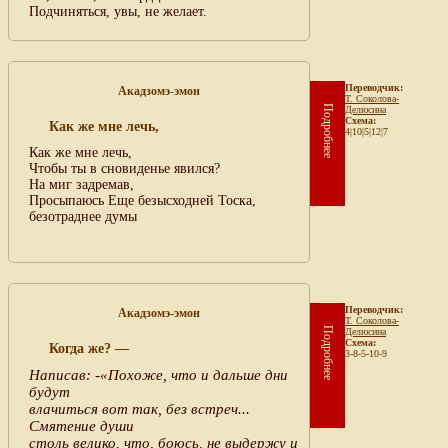
Подчиняться, увы, не желает.
Переводчик:
Акадзомэ-эмон
Т. Соколова-
Подробнее
Делюсина
Схема:
Как же мне лечь,
4|10|5|12|7
Как же мне лечь,
Чтобы ты в сновиденье явился?
На миг задремав,
Просыпаюсь Еще безысходней Тоска,
безотраднее думы
Переводчик:
Акадзомэ-эмон
Т. Соколова-
Подробнее
Делюсина
Схема:
Когда же? —
3-8-5-10-9
Написав: -«Похоже, что и дальше дни
будут
влачиться вот так, без встреч...
Смятение души
столь велико, что, боюсь, не выдержу и