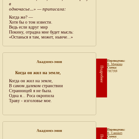
в
одночасье...» — приписала:
Когда же? —
Хотя бы о том извести.
Ведь если вдруг мир
Покину, отрадна мне будет мысль:
«Останься я там, может, нынче...»
Переводчик:
Акадзомэ-эмон
В. Маркова
Подробнее
Схема:
7|8|7|9|8
Когда он жил на земле,
Когда он жил на земле,
В самом далеком странствии
Странницей я не была.
Одна я... Роса окропила
Траву - изголовье мое.
Переводчик:
Акадзомэ-эмон
В. Санович
Схема: