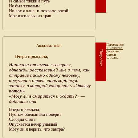
И самый тяжкий путь
Не был тяжелым.
Но вот я одна, и покрыто росой
Мое изголовье из трав.
Переводчик:
Акадзомэ-эмон
Т. Соколова-
Подробнее
Делюсина
Схема:
Вчера прождала,
5-9-5-10-9
Написала от имени женщины,
однажды рассказавшей мне о том, как,
отправив письмо одному человеку,
получила в ответ лишь короткую
записку, в которой говорилось «Отвечу
потом»
«Могу ли я смириться и ждать?» —
добавила она
Вчера прождала,
Пустым обещаньям поверив
Сегодня опять
Опускается вечер унылый
Могу ли я верить, что завтра?