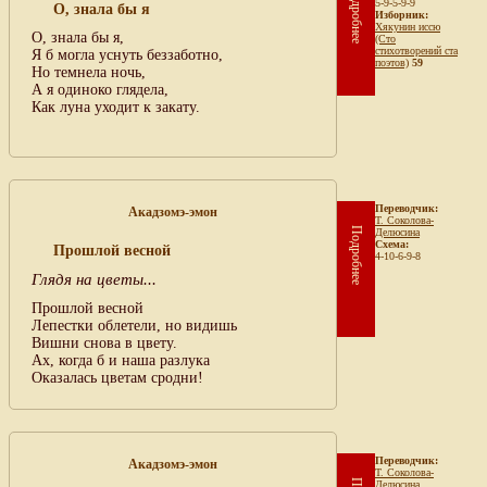
Подробнее
5-9-5-9-9
О, знала бы я
Изборник:
Хякунин иссю
О, знала бы я,
(Сто
стихотворений ста
Я б могла уснуть беззаботно,
поэтов)
59
Но темнела ночь,
А я одиноко глядела,
Как луна уходит к закату.
Переводчик:
Акадзомэ-эмон
Т. Соколова-
Подробнее
Делюсина
Схема:
Прошлой весной
4-10-6-9-8
Глядя на цветы...
Прошлой весной
Лепестки облетели, но видишь
Вишни снова в цвету.
Ах, когда б и наша разлука
Оказалась цветам сродни!
Переводчик:
Акадзомэ-эмон
Т. Соколова-
Делюсина