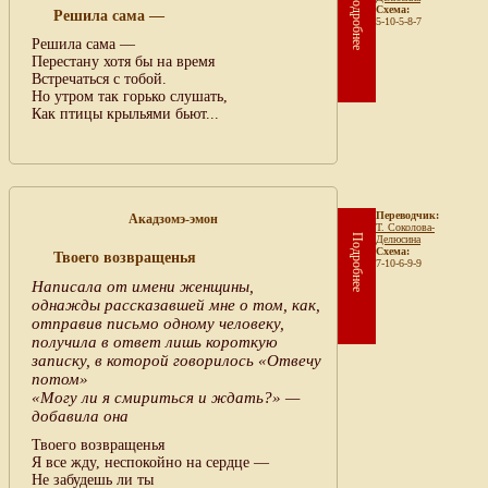
Подробнее
Схема:
Решила сама —
5-10-5-8-7
Решила сама —
Перестану хотя бы на время
Встречаться с тобой.
Но утром так горько слушать,
Как птицы крыльями бьют...
Переводчик:
Акадзомэ-эмон
Т. Соколова-
Подробнее
Делюсина
Схема:
Твоего возвращенья
7-10-6-9-9
Написала от имени женщины,
однажды рассказавшей мне о том, как,
отправив письмо одному человеку,
получила в ответ лишь короткую
записку, в которой говорилось «Отвечу
потом»
«Могу ли я смириться и ждать?» —
добавила она
Твоего возвращенья
Я все жду, неспокойно на сердце —
Не забудешь ли ты