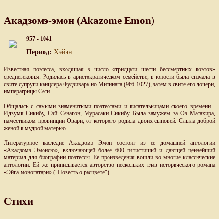
Акадзомэ-эмон (Akazome Emon)
957 - 1041
Период:
Хэйан
Известная поэтесса, входящая в число «тридцати шести бессмертных поэтов»
средневековья. Родилась в аристократическом семействе, в юности была сначала в
свите супруги канцлера Фудзивара-но Митинага (966-1027), затем в свите его дочери,
императрицы Сеси.
Общалась с самыми знаменитыми поэтессами и писательницами своего времени -
Идзуми Сикибу, Сэй Сенагон, Мурасаки Сикибу. Была замужем за Оэ Масахира,
наместником провинции Овари, от которого родила двоих сыновей. Слыла доброй
женой и мудрой матерью.
Литературное наследие Акадзомэ Эмон состоит из ее домашней антологии
«Акадзомэ Эмонсю», включающей более 600 пятистиший и дающей ценнейший
материал для биографии поэтессы. Ее произведения вошли во многие классические
антологии. Ей же приписывается авторство нескольких глав исторического романа
«Эйга-моногатари» ("Повесть о расцвете").
Стихи