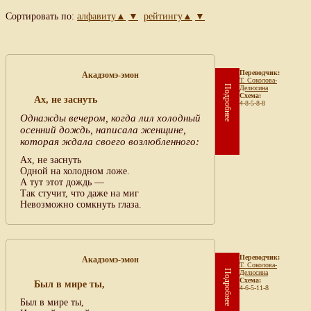
Сортировать по:
алфавиту▲
▼
рейтингу▲
▼
Переводчик:
Акадзомэ-эмон
Т. Соколова-
Подробнее
Делюсина
Схема:
Ах, не заснуть
4-8-5-8-8
Однажды вечером, когда лил холодный
осенний дождь, написала женщине,
которая ждала своего возлюбленного:
Ах, не заснуть
Одной на холодном ложе.
А тут этот дождь —
Так стучит, что даже на миг
Невозможно сомкнуть глаза.
Переводчик:
Акадзомэ-эмон
Т. Соколова-
Подробнее
Делюсина
Схема:
Был в мире ты,
4-6-5-11-8
Был в мире ты,