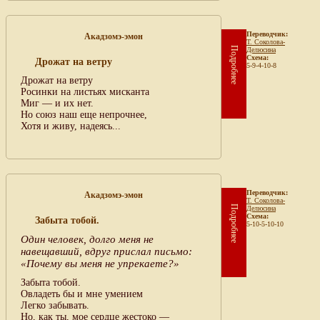
Переводчик:
Акадзомэ-эмон
Т. Соколова-
Подробнее
Делюсина
Схема:
Дрожат на ветру
5-9-4-10-8
Дрожат на ветру
Росинки на листьях мисканта
Миг — и их нет.
Но союз наш еще непрочнее,
Хотя и живу, надеясь...
Переводчик:
Акадзомэ-эмон
Т. Соколова-
Подробнее
Делюсина
Схема:
Забыта тобой.
5-10-5-10-10
Один человек, долго меня не
навещавший, вдруг прислал письмо:
«Почему вы меня не упрекаете?»
Забыта тобой.
Овладеть бы и мне умением
Легко забывать.
Но, как ты, мое сердце жестоко —