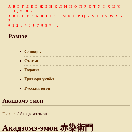
А
Б
В
Г
Д
Е
Ё
Ж
З
И
К
Л
М
Н
О
П
Р
С
Т
У
Ф
Х
Ц
Ч
Ш
Щ
Э
Ю
Я
A
B
C
D
E
F
G
H
I
J
K
L
M
N
O
P
Q
R
S
T
U
V
W
X
Y
Z
0
1
2
3
4
5
6
7
8
9
*
-
.
Разное
Словарь
Статьи
Гадание
Гравюра укиё-э
Русский югэн
Акадзомэ-эмон
Главная
/ Акадзомэ-эмон
Акадзомэ-эмон 赤染衛門