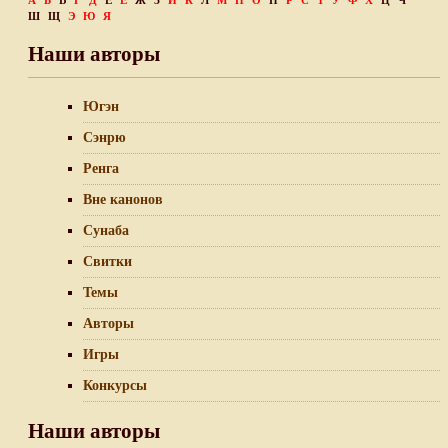
А
Б
В
Г
Д
Е
Ё
Ж
З
И
К
Л
М
Н
О
П
Р
С
Т
У
Ф
Х
Ц
Ч
Ш
Щ
Э
Ю
Я
Наши авторы
Югэн
Сэнрю
Ренга
Вне канонов
Сунаба
Свитки
Темы
Авторы
Игры
Конкурсы
Наши авторы