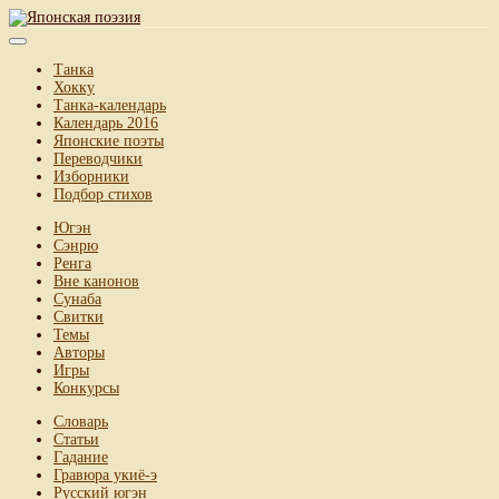
Танка
Хокку
Танка-календарь
Календарь 2016
Японские поэты
Переводчики
Изборники
Подбор стихов
Югэн
Сэнрю
Ренга
Вне канонов
Сунаба
Свитки
Темы
Авторы
Игры
Конкурсы
Словарь
Статьи
Гадание
Гравюра укиё-э
Русский югэн