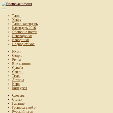
Танка
Хокку
Танка-календарь
Календарь 2016
Японские поэты
Переводчики
Изборники
Подбор стихов
Югэн
Сэнрю
Ренга
Вне канонов
Сунаба
Свитки
Темы
Авторы
Игры
Конкурсы
Словарь
Статьи
Гадание
Гравюра укиё-э
Русский югэн