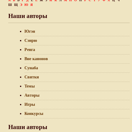
А
Б
В
Г
Д
Е
Ё
Ж
З
И
К
Л
М
Н
О
П
Р
С
Т
У
Ф
Х
Ц
Ч
Ш
Щ
Э
Ю
Я
Наши авторы
Югэн
Сэнрю
Ренга
Вне канонов
Сунаба
Свитки
Темы
Авторы
Игры
Конкурсы
Наши авторы