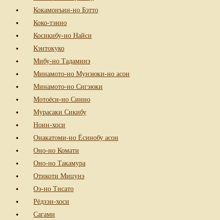
Кокамонъин-но Бэтто
Коко-тэнно
Косикибу-но Найси
Кэнтокуко
Мибу-но Тадаминэ
Минамото-но Мунэюки-но асон
Минамото-но Сигэюки
Мотоёси-но Синно
Мурасаки Сикибу
Ноин-хоси
Онакатоми-но Ёсинобу асон
Оно-но Комати
Оно-но Такамура
Отикоти Мицунэ
Оэ-но Тисато
Рёдзэн-хоси
Сагами