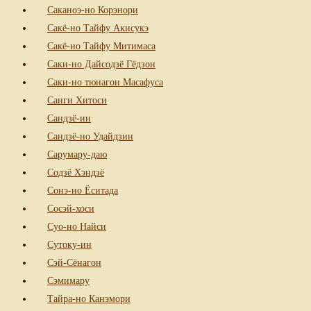
Саканоэ-но Корэнори
Сакё-но Тайфу Акисукэ
Сакё-но Тайфу Митимаса
Саки-но Дайсодзё Гёдзон
Саки-но тюнагон Масафуса
Санги Хитоси
Сандзё-ин
Сандзё-но Удайдзин
Сарумару-даю
Содзё Хэндзё
Сонэ-но Ёситада
Сосэй-хоси
Суо-но Найси
Сутоку-ин
Сэй-Сёнагон
Сэмимару
Тайра-но Канэмори