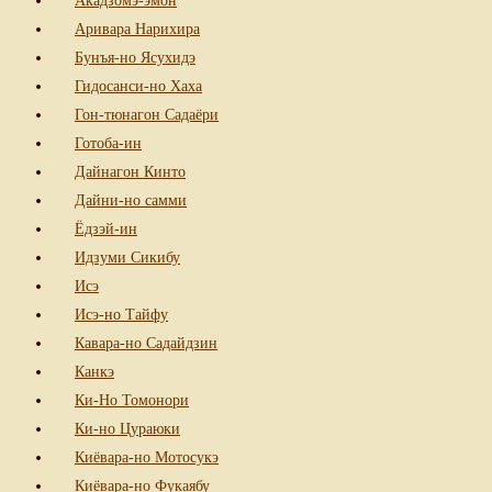
Акадзомэ-эмон
Аривара Нарихира
Бунъя-но Ясухидэ
Гидосанси-но Хаха
Гон-тюнагон Садаёри
Готоба-ин
Дайнагон Кинто
Дайни-но самми
Ёдзэй-ин
Идзуми Сикибу
Исэ
Исэ-но Тайфу
Кавара-но Садайдзин
Канкэ
Ки-Но Томонори
Ки-но Цураюки
Киёвара-но Мотосукэ
Киёвара-но Фукаябу