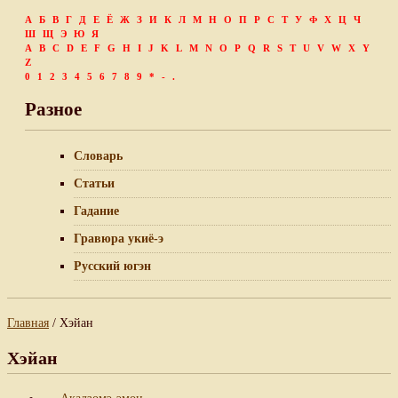
А
Б
В
Г
Д
Е
Ё
Ж
З
И
К
Л
М
Н
О
П
Р
С
Т
У
Ф
Х
Ц
Ч
Ш
Щ
Э
Ю
Я
A
B
C
D
E
F
G
H
I
J
K
L
M
N
O
P
Q
R
S
T
U
V
W
X
Y
Z
0
1
2
3
4
5
6
7
8
9
*
-
.
Разное
Словарь
Статьи
Гадание
Гравюра укиё-э
Русский югэн
Главная
/ Хэйан
Хэйан