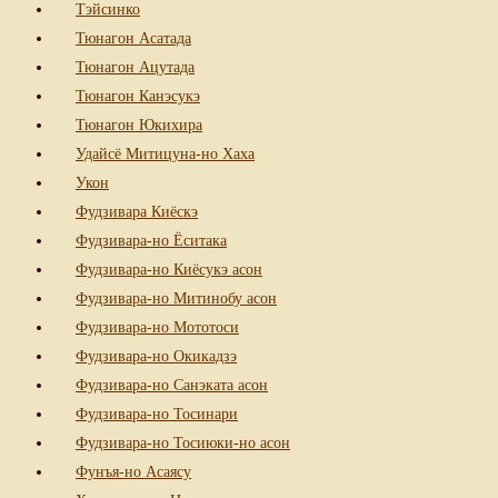
Тэйсинко
Тюнагон Асатада
Тюнагон Ацутада
Тюнагон Канэсукэ
Тюнагон Юкихира
Удайсё Митицуна-но Хаха
Укон
Фудзивара Киёскэ
Фудзивара-но Ёситака
Фудзивара-но Киёсукэ асон
Фудзивара-но Митинобу асон
Фудзивара-но Мототоси
Фудзивара-но Окикадзэ
Фудзивара-но Санэката асон
Фудзивара-но Тосинари
Фудзивара-но Тосиюки-но асон
Фунъя-но Асаясу