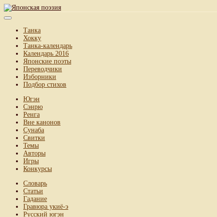
Танка
Хокку
Танка-календарь
Календарь 2016
Японские поэты
Переводчики
Изборники
Подбор стихов
Югэн
Сэнрю
Ренга
Вне канонов
Сунаба
Свитки
Темы
Авторы
Игры
Конкурсы
Словарь
Статьи
Гадание
Гравюра укиё-э
Русский югэн