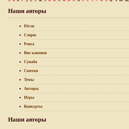
А
Б
В
Г
Д
Е
Ё
Ж
З
И
К
Л
М
Н
О
П
Р
С
Т
У
Ф
Х
Ц
Ч
Ш
Щ
Наши авторы
Югэн
Сэнрю
Ренга
Вне канонов
Сунаба
Свитки
Темы
Авторы
Игры
Конкурсы
Наши авторы