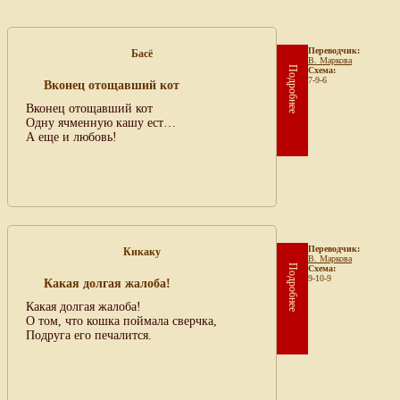
Переводчик:
Басё
В. Маркова
Подробнее
Схема:
7-9-6
Вконец отощавший кот
Вконец отощавший кот
Одну ячменную кашу ест…
А еще и любовь!
Переводчик:
Кикаку
В. Маркова
Подробнее
Схема:
9-10-9
Какая долгая жалоба!
Какая долгая жалоба!
О том, что кошка поймала сверчка,
Подруга его печалится.