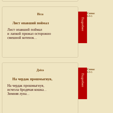
Схема:
Исса
6-9-5
Подробнее
Лист опавший поймал
Лист опавший поймал
и лапкой прижал осторожно
смешной котенок...
Схема:
Дзёсо
6-9-5
Подробнее
На чердак прошмыгнув,
На чердак прошмыгнув,
исчезла бродячая кошка...
Зимняя луна...