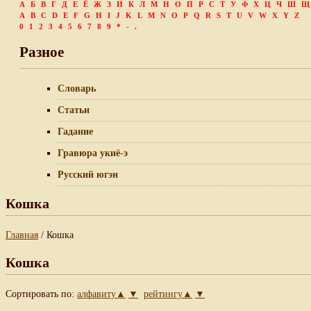
А
Б
В
Г
Д
Е
Ё
Ж
З
И
К
Л
М
Н
О
П
Р
С
Т
У
Ф
Х
Ц
Ч
Ш
Щ
A
B
C
D
E
F
G
H
I
J
K
L
M
N
O
P
Q
R
S
T
U
V
W
X
Y
Z
0
1
2
3
4
5
6
7
8
9
*
-
.
Разное
Словарь
Статьи
Гадание
Гравюра укиё-э
Русский югэн
Кошка
Главная
/ Кошка
Кошка
Сортировать по:
алфавиту▲
▼
рейтингу▲
▼