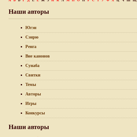
А
Б
В
Г
Д
Е
Ё
Ж
З
И
К
Л
М
Н
О
П
Р
С
Т
У
Ф
Х
Ц
Ч
Ш
Щ
Наши авторы
Югэн
Сэнрю
Ренга
Вне канонов
Сунаба
Свитки
Темы
Авторы
Игры
Конкурсы
Наши авторы