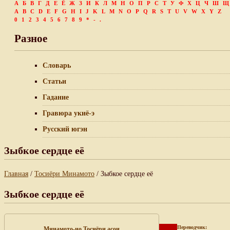
А
Б
В
Г
Д
Е
Ё
Ж
З
И
К
Л
М
Н
О
П
Р
С
Т
У
Ф
Х
Ц
Ч
Ш
Щ
A
B
C
D
E
F
G
H
I
J
K
L
M
N
O
P
Q
R
S
T
U
V
W
X
Y
Z
0
1
2
3
4
5
6
7
8
9
*
-
.
Разное
Словарь
Статьи
Гадание
Гравюра укиё-э
Русский югэн
Зыбкое сердце её
Главная
/
Тосиёри Минамото
/ Зыбкое сердце её
Зыбкое сердце её
Переводчик:
Минамото-но Тосиёри асон