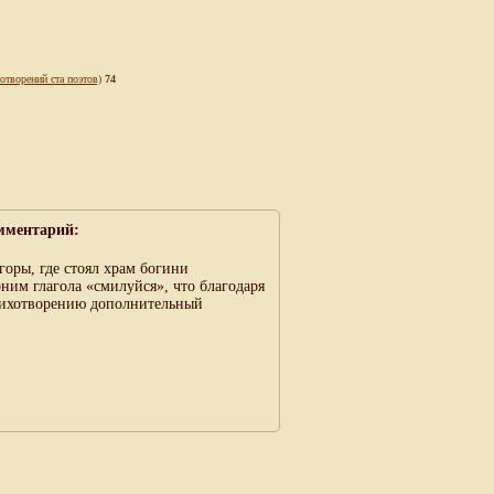
отворений ста поэтов)
74
мментарий:
 горы, где стоял храм богини
ним глагола «смилуйся», что благодаря
стихотворению дополнительный