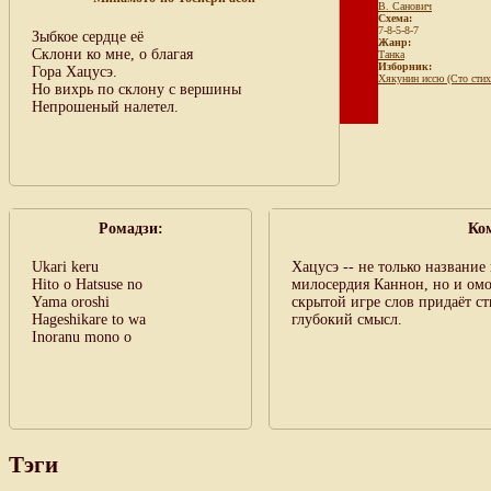
В. Санович
Схема:
7-8-5-8-7
Зыбкое сердце её
Жанр:
Склони ко мне, о благая
Танка
Изборник:
Гора Хацусэ.
Хякунин иссю (Сто стих
Но вихрь по склону с вершины
Непрошеный налетел.
Ромадзи:
Ко
Ukari keru
Хацусэ -- не только название
Hito o Hatsuse no
милосердия Каннон, но и омо
Yama oroshi
скрытой игре слов придаёт 
Hageshikare to wa
глубокий смысл.
Inoranu mono o
Тэги