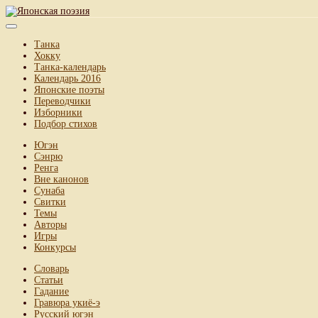
Танка
Хокку
Танка-календарь
Календарь 2016
Японские поэты
Переводчики
Изборники
Подбор стихов
Югэн
Сэнрю
Ренга
Вне канонов
Сунаба
Свитки
Темы
Авторы
Игры
Конкурсы
Словарь
Статьи
Гадание
Гравюра укиё-э
Русский югэн