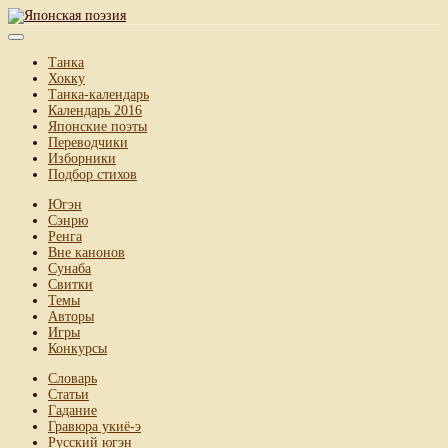
Танка
Хокку
Танка-календарь
Календарь 2016
Японские поэты
Переводчики
Изборники
Подбор стихов
Югэн
Сэнрю
Ренга
Вне канонов
Сунаба
Свитки
Темы
Авторы
Игры
Конкурсы
Словарь
Статьи
Гадание
Гравюра укиё-э
Русский югэн