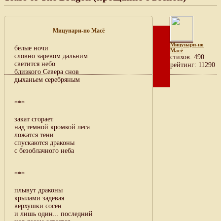
Мицунари-но Масё
Мицунари-но
белые ночи
Масё
словно заревом дальним
cтихов: 490
светится небо
рейтинг: 11290
близкого Севера снов
дыханьем серебряным
***
закат сгорает
над темной кромкой леса
ложатся тени
спускаются драконы
с безоблачного неба
***
плывут драконы
крылами задевая
верхушки сосен
и лишь один... последний