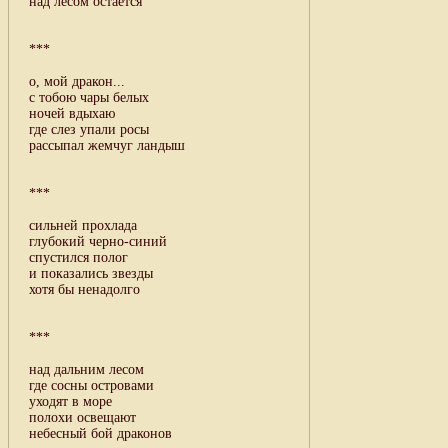
над лесом остается
***
о, мой дракон...
с тобою чары белых
ночей вдыхаю
где слез упали росы
рассыпал жемчуг ландыш
***
сильней прохлада
глубокий черно-синий
спустился полог
и показались звезды
хотя бы ненадолго
***
над дальним лесом
где сосны островами
уходят в море
полохи освещают
небесный бой драконов