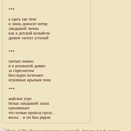
***
а здесь так тихо
и лишь доносит ветер
ландышей звоны
как в детской колыбели
дракон заснул усталый
***
светает нежно
и в розоватой дымке
за горизонтом
бесследно исчезают
огромных крыльев тени
***
майское утро
белых ландышей запах
напоминает
что ночью прошла гроза...
весна... и он был рядом