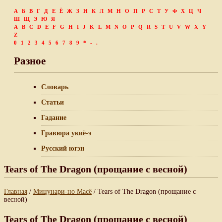
А
Б
В
Г
Д
Е
Ё
Ж
З
И
К
Л
М
Н
О
П
Р
С
Т
У
Ф
Х
Ц
Ч
Ш
Щ
Э
Ю
Я
A
B
C
D
E
F
G
H
I
J
K
L
M
N
O
P
Q
R
S
T
U
V
W
X
Y
Z
0
1
2
3
4
5
6
7
8
9
*
-
.
Разное
Словарь
Статьи
Гадание
Гравюра укиё-э
Русский югэн
Tears of The Dragon (прощание с весной)
Главная
/
Мицунари-но Масё
/ Tears of The Dragon (прощание с
весной)
Tears of The Dragon (прощание с весной)