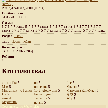
Amarga Алый дракон (батик)
Опубликован:
31.05.2016 19:37
Схема:
5-7-5-7-7 танка |5-7-5-7-7 танка |5-7-5-7-7 танка |4-7-5-7-7|5-7-5-7-7
танка |5-7-5-7-7 танка |5-7-5-7-7 танка |5-7-5-7-7 танка |5-7-5-7-7 танка
Раздел:
Югэн
Тема:
Песни любви
Комментариев:
14 [01.06.2016 23:06]
Рейтинг :
/
Кто голосовал
e-lenochka
5
oo
5
Lee
5
М-м
5
nogitsune
5
Кокоро
5
Мицунари-но Ганзи
13-th glowworm
5
Мацусита Конобуки
5
Цу
5
Белая Луна
5
夏草
5
irina 47
5
Tama : ra
5
Ж-к
5
Марианна
5
natalla
5
Создание сайта
WebMir.Ru