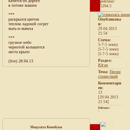
катится по дороге
рейтинг:
в потоке машин
5294.5
***
раскрылся цветок
Опубликова
теплом ладоней согрет
н:
мать-и-мачеха
29.04.2013
21:54
***
Схема:
грузное небо
5-7-5 хокку
чернотой колышется
|5-7-5 хокку
аиста крыло
|5-7-5 хокку
Раздел:
(live) 28.04.13
Югэн
Тема:
Песни
странствий
Комментари
ев:
13
[29.04.2013
21:54]
Рейтинг:
/
Мацусита Конобуки