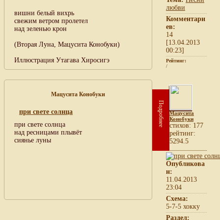
любви
вишни белый вихрь
Комментари
свежим ветром пролетел
ев:
над зеленью крон
14
[13.04.2013
(Вторая Луна, Мацусита Конобуки)
00:23]
Иллюстрация Утагава Хиросигэ
Рейтинг:
/
Мацусита Конобуки
Подробнее
при свете солнца
Мацусита
Конобуки
при свете солнца
cтихов: 177
над ресницами плывёт
рейтинг:
сиянье луны
5294.5
Опубликова
н:
11.04.2013
23:04
Схема:
5-7-5 хокку
Раздел: