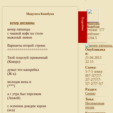
Мацусита Конобуки
Подробнее
вечер пятницы
Мацусита
Конобуки
вечер пятницы
cтихов: 177
с чашкой кофе на столе
рейтинг:
выжатый лимон
5294.5
Варианты второй строки:
====================
Опубликова
н:
Твой поцелуй привычный
21.04.2013
(Кокоро)
22:13
Схема:
думал что канарейка
5-7-5 хокку
(Ж-к)
|8|7-3|7|7|7-
2|7-2|7|7|7-
молодая жена и
5|7-2|7|7-5|7
(***)
Раздел:
Сенрю
а с утра был персиком
(Анжей)
Тема:
Несерьезные
с осенним дождем хорош
песни
(иса)