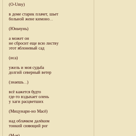
(O-Umy)
в доме старик плачет, шьет
больной жене кимоно...
(Юньчунь)
а может он
не сбросит еще всю листву
этот яблоневый сад
(иса)
ужель и моя судьба
долгий северный ветер
(знаешь...)
всё кажется будто
где-то вздыхает олень
у хаги расцветших
(Мицунари-но Масё)
над облачком далёким
тонкий сияющий рог
(М-м)