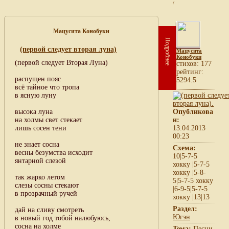
/
Мацусита Конобуки
Подробнее
(первой следует вторая луна)
Мацусита
Конобуки
(первой следует Вторая Луна)
cтихов: 177
рейтинг:
распущен пояс
5294.5
всё тайное что тропа
в ясную луну
высока луна
Опубликова
на холмы свет стекает
н:
лишь сосен тени
13.04.2013
00:23
не знает сосна
Схема:
весны безумства исходит
10|5-7-5
янтарной слезой
хокку |5-7-5
хокку |5-8-
так жарко летом
5|5-7-5 хокку
слезы сосны стекают
|6-9-5|5-7-5
в прозрачный ручей
хокку |13|13
Раздел:
дай на сливу смотреть
Югэн
в новый год тобой налюбуюсь,
сосна на холме
Тема:
Песни