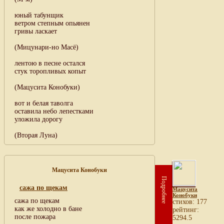
юный табунщик
ветром степным опьянен
гривы ласкает
(Мицунари-но Масё)
лентою в песне остался
стук торопливых копыт
(Мацусита Конобуки)
вот и белая таволга
оставила небо лепестками
уложила дорогу
(Вторая Луна)
Мацусита Конобуки
Подробнее
сажа по щекам
Мацусита
Конобуки
сажа по щекам
cтихов: 177
как же холодно в бане
рейтинг:
после пожара
5294.5