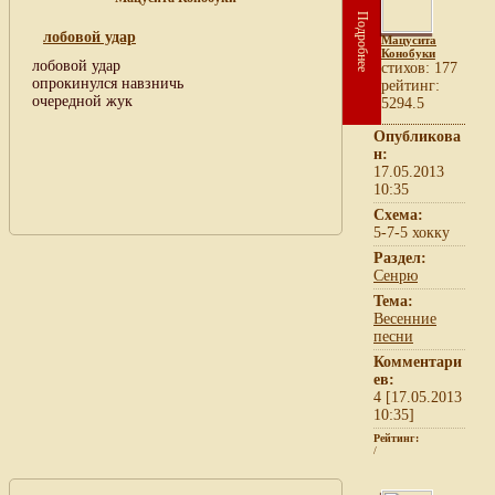
Подробнее
лобовой удар
Мацусита
Конобуки
лобовой удар
cтихов: 177
опрокинулся навзничь
рейтинг:
очередной жук
5294.5
Опубликова
н:
17.05.2013
10:35
Схема:
5-7-5 хокку
Раздел:
Сенрю
Тема:
Весенние
песни
Комментари
ев:
4 [17.05.2013
10:35]
Рейтинг:
/