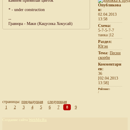
камнем примятый цветок
Опубликова
* - under construction
н:
02.04.2013
--
13:58
Гравюра - Маки (Кацусика Хокусай)
Схема:
5-7-5-7-7
танка |12
Раздел:
Югэн
Тема:
Песни
скорби
Комментари
ев:
36
[02.04.2013
13:58]
Рейтинг:
/
страницы:
предыдущая
следующая
1
2
3
4
5
6
7
8
9
Создание сайта
WebMir.Ru