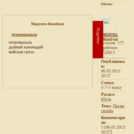
Рейтинг:
/
Мацусита Конобуки
Подробнее
отгромыхала
Мацусита
Конобуки
отгромыхала
cтихов: 177
далёкой канонадой
рейтинг:
майская гроза
5294.5
Опубликова
н:
06.05.2013
20:57
Схема:
5-7-5 хокку
Раздел:
Югэн
Тема:
Песни
скорби
Комментари
ев:
5 [06.05.2013
20:57]