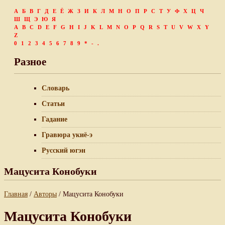
А
Б
В
Г
Д
Е
Ё
Ж
З
И
К
Л
М
Н
О
П
Р
С
Т
У
Ф
Х
Ц
Ч
Ш
Щ
Э
Ю
Я
A
B
C
D
E
F
G
H
I
J
K
L
M
N
O
P
Q
R
S
T
U
V
W
X
Y
Z
0
1
2
3
4
5
6
7
8
9
*
-
.
Разное
Словарь
Статьи
Гадание
Гравюра укиё-э
Русский югэн
Мацусита Конобуки
Главная
/
Авторы
/ Мацусита Конобуки
Мацусита Конобуки