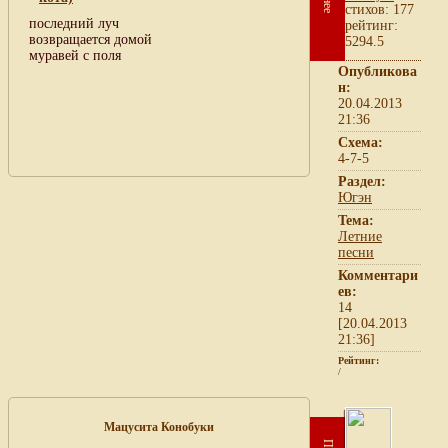
cтихов: 177
последний луч
рейтинг:
возвращается домой
5294.5
муравей с поля
Опубликова
н:
20.04.2013
21:36
Схема:
4-7-5
Раздел:
Югэн
Тема:
Летние
песни
Комментари
ев:
14
[20.04.2013
21:36]
Рейтинг:
/
Мацусита Конобуки