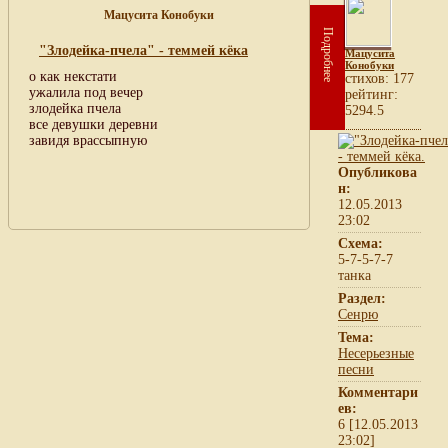
Мацусита Конобуки
Подробнее
"Злодейка-пчела" - теммей кёка
Мацусита
Конобуки
о как некстати
cтихов: 177
ужалила под вечер
рейтинг:
злодейка пчела
5294.5
все девушки деревни
завидя врассыпную
Опубликова
н:
12.05.2013
23:02
Схема:
5-7-5-7-7
танка
Раздел:
Сенрю
Тема:
Несерьезные
песни
Комментари
ев:
6 [12.05.2013
23:02]