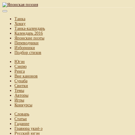
Танка
Хокку
Танка-календарь
Календарь 2016
Японские поэты
Переводчики
Изборники
Подбор стихов
Югэн
Сэнрю
Ренга
Вне канонов
Сунаба
Свитки
Темы
Авторы
Игры
Конкурсы
Словарь
Статьи
Гадание
Гравюра укиё-э
Русский югэн