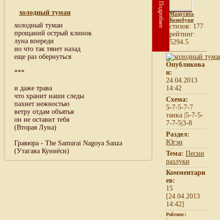
Подробнее
холодный туман
Мацусита
Конобуки
холодный туман
cтихов: 177
прощаний острый клинок
рейтинг:
луна впереди
5294.5
но что так тянет назад
еще раз обернуться
Опубликова
***
н:
24.04.2013
и даже трава
14:42
что хранит наши следы
Схема:
пахнет нежностью
5-7-5-7-7
ветру отдам объятья
танка |5-7-5-
он не оставит тебя
7-7-5|3-8
(Вторая Луна)
Раздел:
Югэн
Гравюра - The Samurai Nagoya Sanza
(Утагава Куниёси)
Тема:
Песни
разлуки
Комментари
ев:
15
[24.04.2013
14:42]
Рейтинг:
/