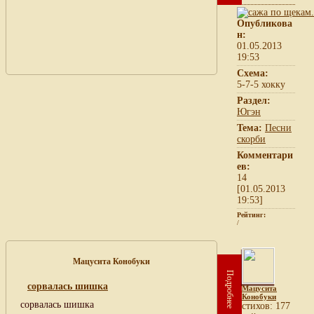
Опубликова
н:
01.05.2013
19:53
Схема:
5-7-5 хокку
Раздел:
Югэн
Тема:
Песни
скорби
Комментари
ев:
14
[01.05.2013
19:53]
Рейтинг:
/
Мацусита Конобуки
Подробнее
сорвалась шишка
Мацусита
Конобуки
сорвалась шишка
cтихов: 177