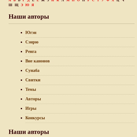
А
Б
В
Г
Д
Е
Ё
Ж
З
И
К
Л
М
Н
О
П
Р
С
Т
У
Ф
Х
Ц
Ч
Ш
Щ
Э
Ю
Я
Наши авторы
Югэн
Сэнрю
Ренга
Вне канонов
Сунаба
Свитки
Темы
Авторы
Игры
Конкурсы
Наши авторы