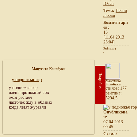
Югэн
Тема:
Песни
любви
Комментари
ев:
13
[11.04.2013
23:04]
Рейтинг:
/
Мацусита Конобуки
Подробнее
у подножья гор
Мацусита
Конобуки
у подножья гор
cтихов: 177
оленя протяжный зов
рейтинг:
эхом растаял
5294.5
ласточек жду в облаках
когда летят журавли
Опубликова
н:
07.04.2013
00:45
Схема: