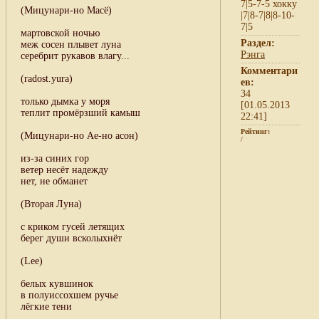
7|5-7-5 хокку
(Мицунари-но Масё)
|7|8-7|8|8-10-
7|5
мартовской ночью
Раздел:
меж сосен плывет луна
Рэнга
серебрит рукавов влагу...
Комментари
(radost.yura)
ев:
34
только дымка у моря
[01.05.2013
теплит промёрзший камыш
22:41]
Рейтинг:
(Мицунари-но Ае-но асон)
/
из-за синих гор
ветер несёт надежду
нет, не обманет
(Вторая Луна)
с криком гусей летящих
берег души всколыхнёт
(Lee)
белых кувшинок
в полуиссохшем ручье
лёгкие тени