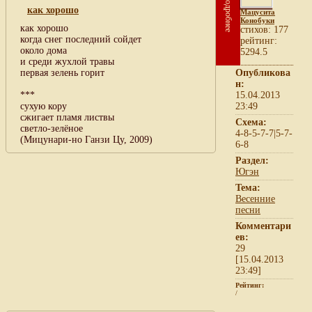
Подробнее
как хорошо
Мацусита
Конобуки
как хорошо
cтихов: 177
когда снег последний сойдет
рейтинг:
около дома
5294.5
и среди жухлой травы
первая зелень горит
Опубликова
н:
***
15.04.2013
сухую кору
23:49
сжигает пламя листвы
Схема:
светло-зелёное
4-8-5-7-7|5-7-
(Мицунари-но Ганзи Цу, 2009)
6-8
Раздел:
Югэн
Тема:
Весенние
песни
Комментари
ев:
29
[15.04.2013
23:49]
Рейтинг:
/