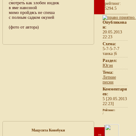
смотреть как злобен индюк
рейтинг:
в яме навозной
5294.5
мимо пройдясь не спеша
с полным садком окуней
Опубликова
(фото от автора)
н:
20.05.2013
22:23
Схема:
5-7-5-7-7
танка |6
Раздел:
Югэн
Тема:
Летние
песни
Комментари
ев:
5 [20.05.2013
22:23]
Рейтинг:
/
Мацусита Конобуки