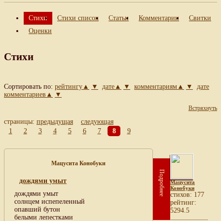
Стихи
Стихи список
Статьи
Комментарии
Свитки
Оценки
Стихи
Сортировать по:
рейтингу▲
▼
дате▲
▼
комментариям▲
▼
дате
комментариев▲
▼
Встряхнуть
страницы:
предыдущая
следующая
1
2
3
4
5
6
7
8
9
Мацусита Конобуки
Подробнее
дождями умыт
Мацусита
Конобуки
дождями умыт
cтихов: 177
солнцем испепеленный
рейтинг:
опавший бутон
5294.5
белыми лепестками