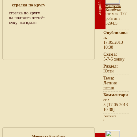
Подробнее
стрелка по кругу
Мацусита
Конобуки
стрелка по кругу
cтихов: 177
на полтакта отстаёт
рейтинг:
кукушка вдали
5294.5
Опубликова
н:
17.05.2013
10:38
Схема:
5-7-5 хокку
Раздел:
Югэн
Тема:
Летние
песни
Комментари
ев:
5 [17.05.2013
10:38]
Рейтинг:
/
Мацусита Конобуки