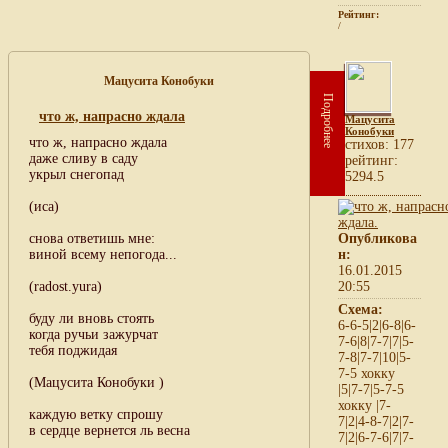
Рейтинг:
/
Мацусита Конобуки
Подробнее
что ж, напрасно ждала
Мацусита
Конобуки
что ж, напрасно ждала
cтихов: 177
даже сливу в саду
рейтинг:
укрыл снегопад
5294.5
(иса)
снова ответишь мне:
Опубликова
виной всему непогода...
н:
16.01.2015
(radost.yura)
20:55
Схема:
буду ли вновь стоять
6-6-5|2|6-8|6-
когда ручьи зажурчат
7-6|8|7-7|7|5-
тебя поджидая
7-8|7-7|10|5-
7-5 хокку
(Мацусита Конобуки )
|5|7-7|5-7-5
хокку |7-
каждую ветку спрошу
7|2|4-8-7|2|7-
в сердце вернется ль весна
7|2|6-7-6|7|7-