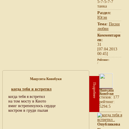
5-7-5-7-7
танка
Раздел:
Югэн
Тема:
Песни
любви
Комментари
ев:
31
[07.04.2013
00:45]
Рейтинг:
/
Мацусита Конобуки
Подробнее
когда тебя я встретил
Мацусита
Конобуки
когда тебя я встретил
cтихов: 177
на том мосту в Киото
рейтинг:
вмиг встрепенулось сердце
5294.5
костром в груди пылая
Опубликова
н: