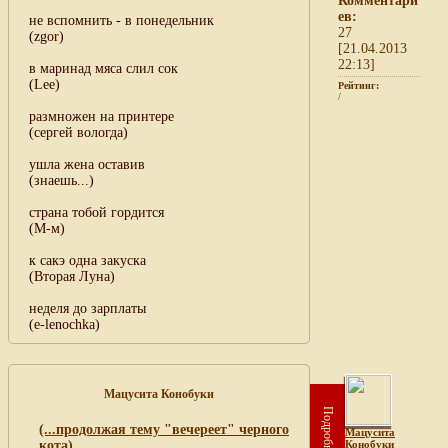
Комментари
ев:
не вспомнить - в понедельник
27
(zgor)
[21.04.2013
22:13]
в маринад мяса слил сок
(Lee)
Рейтинг:
/
размножен на принтере
(сергей вологда)
ушла жена оставив
(знаешь...)
страна тобой гордится
(М-м)
к сакэ одна закуска
(Вторая Луна)
неделя до зарплаты
(e-lenochka)
Мацусита Конобуки
Подробнее
(...продолжая тему "вечереет" черного
Мацусита
кота)
Конобуки