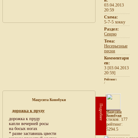
н:
03.04.2013
20:59
Схема:
5-7-5 хокку
Раздел:
Сенрю
Тема:
Несерьезные
песни
Комментари
ев:
3 [03.04.2013
20:59]
Рейтинг:
/
Мацусита Конобуки
Подробнее
дорожка к пруду
Мацусита
Конобуки
дорожка к пруду
cтихов: 177
капли вечерней росы
рейтинг:
на босых ногах
5294.5
* разве заставишь цвести