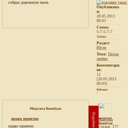
собрал дорожную пыль
Опубликова
н:
28.05.2013
00:03
Схема:
5-7-5-7-7
танка
Раздел:
Югэн
Тема:
Песни
любви
Комментари
ев:
12
[28.05.2013
00:03]
Рейтинг:
/
Мацусита Конобуки
Подробнее
право приятно
Мацусита
Конобуки
право приятно
cтихов: 177