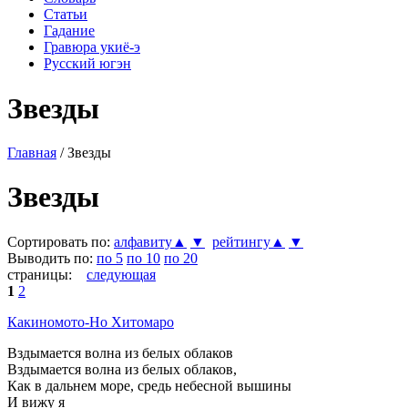
Статьи
Гадание
Гравюра укиё-э
Русский югэн
Звезды
Главная
/ Звезды
Звезды
Сортировать по:
алфавиту▲
▼
рейтингу▲
▼
Выводить по:
по 5
по 10
по 20
страницы:
следующая
1
2
Какиномото-Но Хитомаро
Вздымается волна из белых облаков
Вздымается волна из белых облаков,
Как в дальнем море, средь небесной вышины
И вижу я