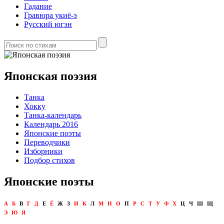
Гадание
Гравюра укиё-э
Русский югэн
Японская поэзия
Танка
Хокку
Танка-календарь
Календарь 2016
Японские поэты
Переводчики
Изборники
Подбор стихов
Японские поэты
А
Б
В
Г
Д
Е
Ё
Ж
З
И
К
Л
М
Н
О
П
Р
С
Т
У
Ф
Х
Ц
Ч
Ш
Щ
Э
Ю
Я