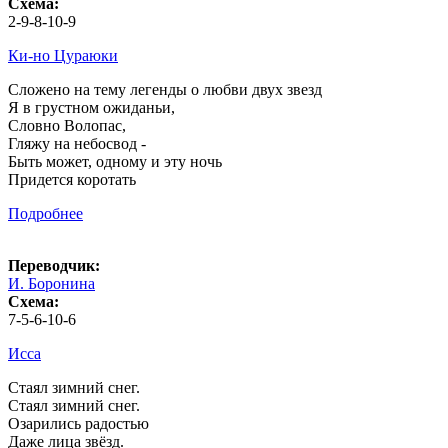
Схема:
2-9-8-10-9
Ки-но Цураюки
Сложено на тему легенды о любви двух звезд
Я в грустном ожиданьи,
Словно Волопас,
Гляжу на небосвод -
Быть может, одному и эту ночь
Придется коротать
Подробнее
Переводчик:
И. Боронина
Схема:
7-5-6-10-6
Исса
Стаял зимний снег.
Стаял зимний снег.
Озарились радостью
Даже лица звёзд.