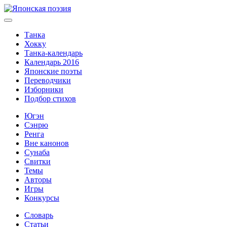
Танка
Хокку
Танка-календарь
Календарь 2016
Японские поэты
Переводчики
Изборники
Подбор стихов
Югэн
Сэнрю
Ренга
Вне канонов
Сунаба
Свитки
Темы
Авторы
Игры
Конкурсы
Словарь
Статьи