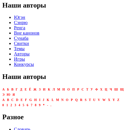
Наши авторы
Югэн
Сэнрю
Ренга
Вне канонов
Сунаба
Свитки
Темы
Авторы
Игры
Конкурсы
Наши авторы
А
Б
В
Г
Д
Е
Ё
Ж
З
И
К
Л
М
Н
О
П
Р
С
Т
У
Ф
Х
Ц
Ч
Ш
Щ
Э
Ю
Я
A
B
C
D
E
F
G
H
I
J
K
L
M
N
O
P
Q
R
S
T
U
V
W
X
Y
Z
0
1
2
3
4
5
6
7
8
9
*
-
.
Разное
Словарь