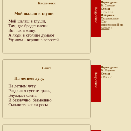
Переводчик:
Кисэн-хоси
В. Санович
Подробнее
Схема:
5-7-5-9-10
Мой шалаш в глуши
Изборник:
Хякунин иссю
Мой шалаш в глуши,
(Сто
стихотворений ста
Там, где бродят олени.
поэтов)
8
Вот так я живу.
А люди в столице думают:
Удзияма - вершина горестей.
Переводчик:
Сайгё
В. Маркова
Подробнее
Схема:
5-9-5-7-7
На летнем лугу,
На летнем лугу,
Раздвигая густые травы,
Блуждает олень,
И беззвучно, безмолвно
Сыплются капли росы.