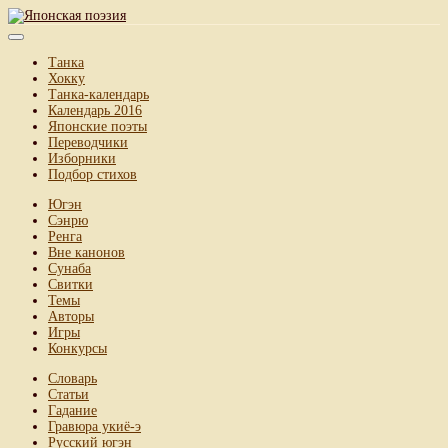
Танка
Хокку
Танка-календарь
Календарь 2016
Японские поэты
Переводчики
Изборники
Подбор стихов
Югэн
Сэнрю
Ренга
Вне канонов
Сунаба
Свитки
Темы
Авторы
Игры
Конкурсы
Словарь
Статьи
Гадание
Гравюра укиё-э
Русский югэн