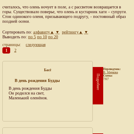
считалось, что олень ночует в поле, а с рассветом возвращается в
горы. Существовало поверье, что олень и кустарник хаги – супруги.
Стон одинокого оленя, призывающего подругу, - постоянный образ
поздней осени.
Сортировать по:
алфавиту▲
▼
рейтингу▲
▼
Выводить по:
по 5
по 10
по 20
страницы:
следующая
1
2
Переводчик:
Басё
В. Маркова
Подробнее
Схема:
7|6|7
В день рождения Будды
В день рождения Будды
Он родился на свет,
Маленький оленёнок.