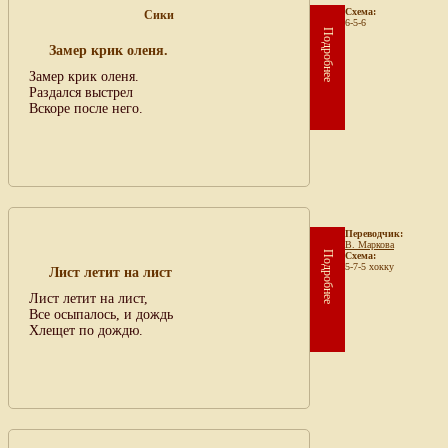
Схема:
Сики
6-5-6
Подробнее
Замер крик оленя.
Замер крик оленя.
Раздался выстрел
Вскоре после него.
Переводчик:
В. Маркова
Подробнее
Схема:
5-7-5 хокку
Лист летит на лист
Лист летит на лист,
Все осыпалось, и дождь
Хлещет по дождю.