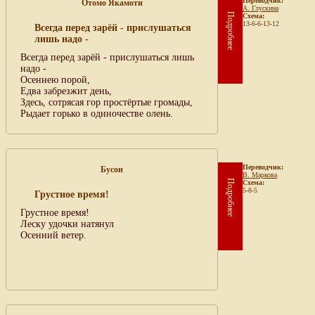
Переводчик:
Отомо Якамоти
А. Глускина
Подробнее
Схема:
13-6-6-13-12
Всегда перед зарёй - прислушаться
лишь надо -
Всегда перед зарёй - прислушаться лишь
надо -
Осеннею порой,
Едва забрезжит день,
Здесь, сотрясая гор простёртые громады,
Рыдает горько в одиночестве олень.
Переводчик:
Бусон
В. Маркова
Подробнее
Схема:
5-8-5
Грустное время!
Грустное время!
Леску удочки натянул
Осенний ветер.