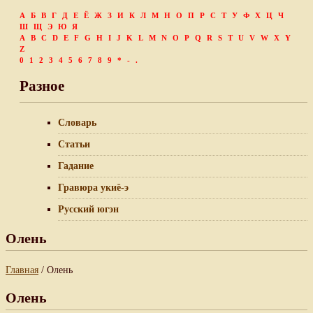
А
Б
В
Г
Д
Е
Ё
Ж
З
И
К
Л
М
Н
О
П
Р
С
Т
У
Ф
Х
Ц
Ч
Ш
Щ
Э
Ю
Я
A
B
C
D
E
F
G
H
I
J
K
L
M
N
O
P
Q
R
S
T
U
V
W
X
Y
Z
0
1
2
3
4
5
6
7
8
9
*
-
.
Разное
Словарь
Статьи
Гадание
Гравюра укиё-э
Русский югэн
Олень
Главная
/ Олень
Олень