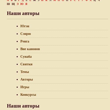
А
Б
В
Г
Д
Е
Ё
Ж
З
И
К
Л
М
Н
О
П
Р
С
Т
У
Ф
Х
Ц
Ч
Ш
Щ
Э
Ю
Я
Наши авторы
Югэн
Сэнрю
Ренга
Вне канонов
Сунаба
Свитки
Темы
Авторы
Игры
Конкурсы
Наши авторы