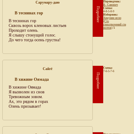
Переводчик:
Сарумару-даю
В. Санович
Подробнее
Схема:
4-8-5-8-9
В теснинах гор
Изборник:
Хякунин иссю
В теснинах гор
(Сто
стихотворений ста
Сквозь ворох кленовых листьев
поэтов)
5
Проходит олень.
Я слышу стонущий голос.
До чего тогда осень грустна!
Схема:
Сайгё
7-6-5-7-6
Подробнее
В хижине Оямада
В хижине Оямада
Я вызволен из снов
Тревожным зовом.
Ах, это рядом в горах
Олень призывает!