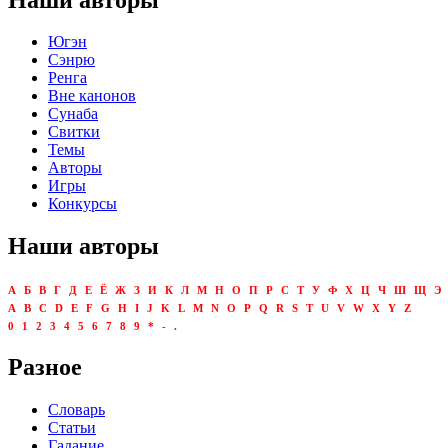
Югэн
Сэнрю
Ренга
Вне канонов
Сунаба
Свитки
Темы
Авторы
Игры
Конкурсы
Наши авторы
А
Б
В
Г
Д
Е
Ё
Ж
З
И
К
Л
М
Н
О
П
Р
С
Т
У
Ф
Х
Ц
Ч
Ш
Щ
Э
A
B
C
D
E
F
G
H
I
J
K
L
M
N
O
P
Q
R
S
T
U
V
W
X
Y
Z
0
1
2
3
4
5
6
7
8
9
*
-
.
Разное
Словарь
Статьи
Гадание