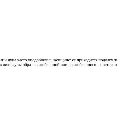
эзии луна часто уподоблялась женщине: ее приходится подолгу жд
 в лике луны образ возлюбленной или возлюбленного – постоян