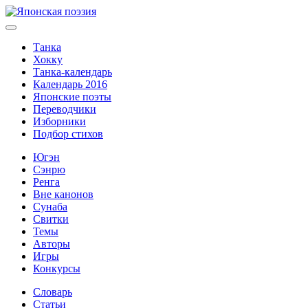
Танка
Хокку
Танка-календарь
Календарь 2016
Японские поэты
Переводчики
Изборники
Подбор стихов
Югэн
Сэнрю
Ренга
Вне канонов
Сунаба
Свитки
Темы
Авторы
Игры
Конкурсы
Словарь
Статьи