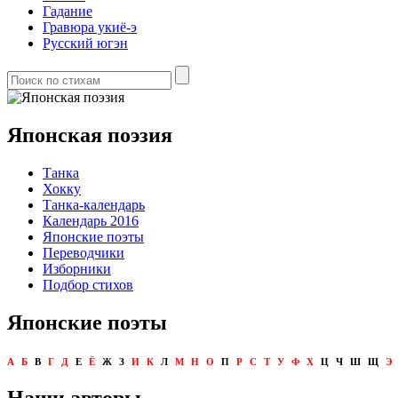
Гадание
Гравюра укиё-э
Русский югэн
Японская поэзия
Танка
Хокку
Танка-календарь
Календарь 2016
Японские поэты
Переводчики
Изборники
Подбор стихов
Японские поэты
А
Б
В
Г
Д
Е
Ё
Ж
З
И
К
Л
М
Н
О
П
Р
С
Т
У
Ф
Х
Ц
Ч
Ш
Щ
Э
Наши авторы