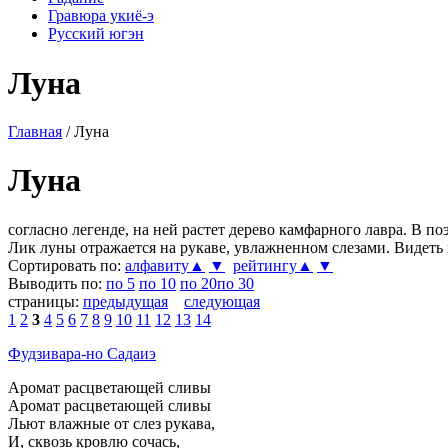
Гравюра укиё-э
Русский югэн
Луна
Главная
/ Луна
Луна
согласно легенде, на ней растет дерево камфарного лавра. В по
Лик луны отражается на рукаве, увлажненном слезами. Видеть
Сортировать по:
алфавиту▲
▼
рейтингу▲
▼
Выводить по:
по 5
по 10
по 20
по 30
страницы:
предыдущая
следующая
1
2
3
4
5
6
7
8
9
10
11
12
13
14
Фудзивара-но Садаиэ
Аромат расцветающей сливы
Аромат расцветающей сливы
Льют влажные от слез рукава,
И, сквозь кровлю сочась,