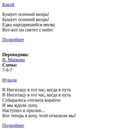
Какэй
Бушует осенний вихрь!
Бушует осенний вихрь!
Едва народившийся месяц
Вот-вот он сметет с небес
Подробнее
Переводчик:
В. Маркова
Схема:
7-9-7
Нукада
В Нигитацу в тот час, когда в путь
В Нигитацу в тот час, когда в путь
Собирались отплыть корабли
И мы ждали луну,
Наступил и прилив...
Вот теперь я хочу, чтоб отчалили мы!
Подробнее