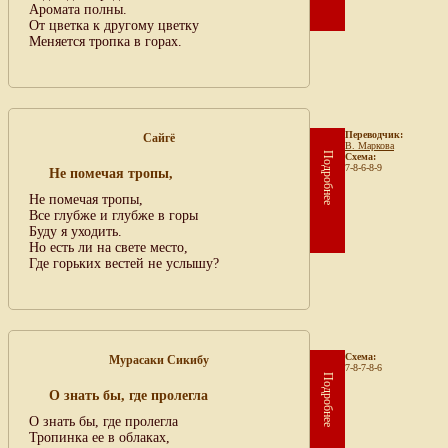
Аромата полны.
От цветка к другому цветку
Меняется тропка в горах.
Переводчик:
Сайгё
В. Маркова
Подробнее
Схема:
7-8-6-8-9
Не помечая тропы,
Не помечая тропы,
Все глубже и глубже в горы
Буду я уходить.
Но есть ли на свете место,
Где горьких вестей не услышу?
Схема:
Мурасаки Сикибу
7-8-7-8-6
Подробнее
О знать бы, где пролегла
О знать бы, где пролегла
Тропинка ее в облаках,