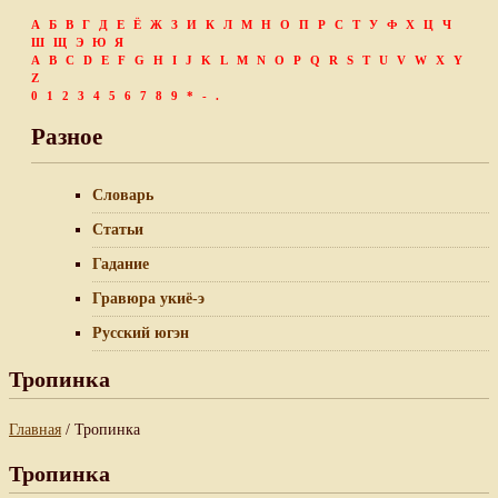
А
Б
В
Г
Д
Е
Ё
Ж
З
И
К
Л
М
Н
О
П
Р
С
Т
У
Ф
Х
Ц
Ч
Ш
Щ
Э
Ю
Я
A
B
C
D
E
F
G
H
I
J
K
L
M
N
O
P
Q
R
S
T
U
V
W
X
Y
Z
0
1
2
3
4
5
6
7
8
9
*
-
.
Разное
Словарь
Статьи
Гадание
Гравюра укиё-э
Русский югэн
Тропинка
Главная
/ Тропинка
Тропинка