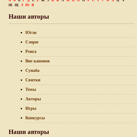
А
Б
В
Г
Д
Е
Ё
Ж
З
И
К
Л
М
Н
О
П
Р
С
Т
У
Ф
Х
Ц
Ч
Ш
Щ
Э
Ю
Я
Наши авторы
Югэн
Сэнрю
Ренга
Вне канонов
Сунаба
Свитки
Темы
Авторы
Игры
Конкурсы
Наши авторы