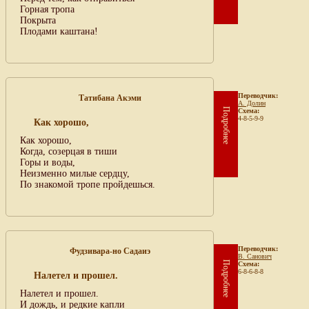
Горная тропа
Покрыта
Плодами каштана!
Переводчик:
Татибана Акэми
А. Долин
Подробнее
Схема:
4-8-5-9-9
Как хорошо,
Как хорошо,
Когда, созерцая в тиши
Горы и воды,
Неизменно милые сердцу,
По знакомой тропе пройдешься.
Переводчик:
Фудзивара-но Садаиэ
В. Санович
Подробнее
Схема:
6-8-6-8-8
Налетел и прошел.
Налетел и прошел.
И дождь, и редкие капли