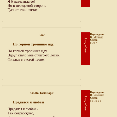
Я б навестила ее!
Но в неведомой стороне
Гусь от стаи отстал.
Переводчик:
Басё
В. Маркова
Подробнее
Схема:
8-10-7
По горной тропинке иду.
По горной тропинке иду.
Вдруг стало мне отчего-то легко.
Фиалки в густой траве.
Переводчик:
Ки-Но Томонори
И. Боронина
Подробнее
Схема:
6-5-10-5-8
Предался я любви
Предался я любви -
Так безрассудно,