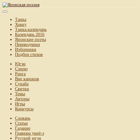
Танка
Хокку
Танка-календарь
Календарь 2016
Японские поэты
Переводчики
Изборники
Подбор стихов
Югэн
Сэнрю
Ренга
Вне канонов
Сунаба
Свитки
Темы
Авторы
Игры
Конкурсы
Словарь
Статьи
Гадание
Гравюра укиё-э
Русский югэн