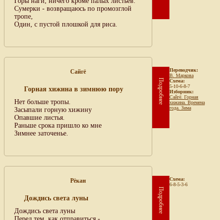
Горы наги, ничего кроме палых листьев.
Сумерки - возвращаюсь по промозглой
тропе,
Один, с пустой плошкой для риса.
Переводчик:
Сайгё
В. Маркова
Подробнее
Схема:
5-10-6-8-7
Горная хижина в зимнюю пору
Изборник:
Сайгё. Горная
Нет больше тропы.
хижина. Времена
года. Зима
Засыпали горную хижину
Опавшие листья.
Раньше срока пришло ко мне
Зимнее заточенье.
Схема:
Рёкан
6-8-5-3-6
Подробнее
Дождись света луны
Дождись света луны
Перед тем, как отправиться -