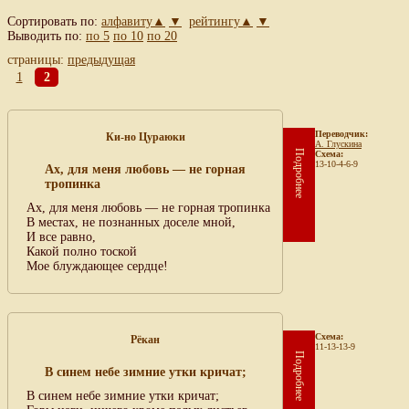
Сортировать по:
алфавиту▲
▼
рейтингу▲
▼
Выводить по:
по 5
по 10
по 20
страницы:
предыдущая
1
2
Переводчик:
Ки-но Цураюки
А. Глускина
Подробнее
Схема:
13-10-4-6-9
Ах, для меня любовь — не горная
тропинка
Ах, для меня любовь — не горная тропинка
В местах, не познанных доселе мной,
И все равно,
Какой полно тоской
Мое блуждающее сердце!
Схема:
Рёкан
11-13-13-9
Подробнее
В синем небе зимние утки кричат;
В синем небе зимние утки кричат;