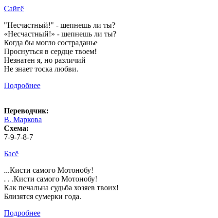
Сайгё
"Несчастный!" - шепнешь ли ты?
«Несчастный!» - шепнешь ли ты?
Когда бы могло состраданье
Проснуться в сердце твоем!
Незнатен я, но различий
Не знает тоска любви.
Подробнее
Переводчик:
В. Маркова
Схема:
7-9-7-8-7
Басё
...Кисти самого Мотонобу!
. . .Кисти самого Мотонобу!
Как печальна судьба хозяев твоих!
Близятся сумерки года.
Подробнее