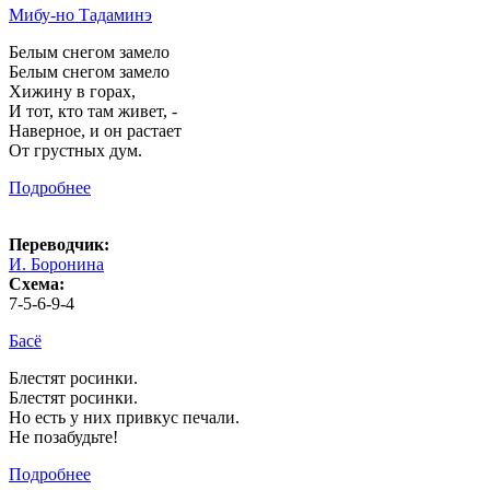
Мибу-но Тадаминэ
Белым снегом замело
Белым снегом замело
Хижину в горах,
И тот, кто там живет, -
Наверное, и он растает
От грустных дум.
Подробнее
Переводчик:
И. Боронина
Схема:
7-5-6-9-4
Басё
Блестят росинки.
Блестят росинки.
Но есть у них привкус печали.
Не позабудьте!
Подробнее