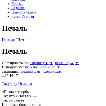
Статьи
Гадание
Гравюра укиё-э
Русский югэн
Печаль
Главная
/ Печаль
Печаль
Сортировать по:
алфавиту▲
▼
рейтингу▲
▼
Выводить по:
по 5
по 10
по 20
по 30
страницы:
предыдущая
следующая
...
15
16
17
Такубоку Исикава
«Познает скорбь
Тот, кто читает их!» -
Так он сказал
И в пламя бросил книги.