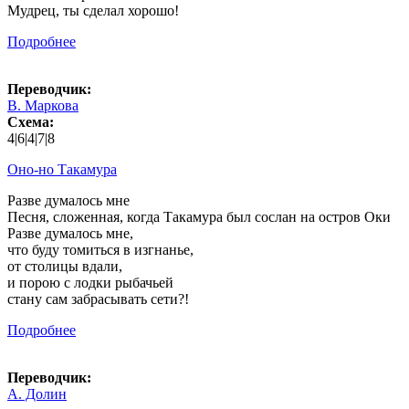
Мудрец, ты сделал хорошо!
Подробнее
Переводчик:
В. Маркова
Схема:
4|6|4|7|8
Оно-но Такамура
Разве думалось мне
Песня, сложенная, когда Такамура был сослан на остров Оки
Разве думалось мне,
что буду томиться в изгнанье,
от столицы вдали,
и порою с лодки рыбачьей
стану сам забрасывать сети?!
Подробнее
Переводчик:
А. Долин