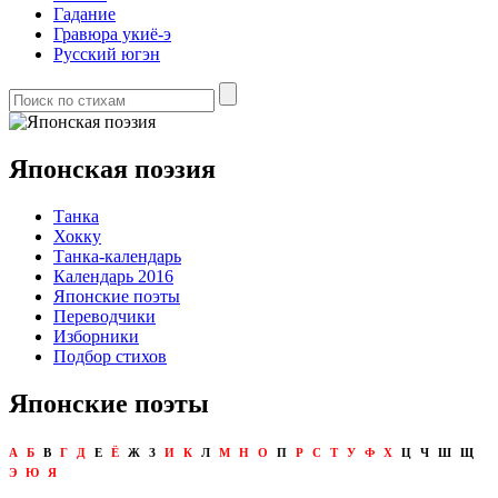
Гадание
Гравюра укиё-э
Русский югэн
Японская поэзия
Танка
Хокку
Танка-календарь
Календарь 2016
Японские поэты
Переводчики
Изборники
Подбор стихов
Японские поэты
А
Б
В
Г
Д
Е
Ё
Ж
З
И
К
Л
М
Н
О
П
Р
С
Т
У
Ф
Х
Ц
Ч
Ш
Щ
Э
Ю
Я