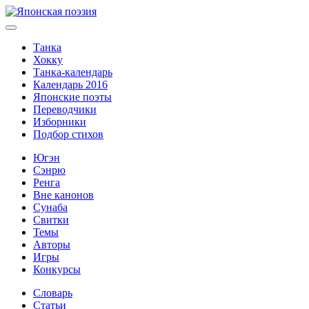
Танка
Хокку
Танка-календарь
Календарь 2016
Японские поэты
Переводчики
Изборники
Подбор стихов
Югэн
Сэнрю
Ренга
Вне канонов
Сунаба
Свитки
Темы
Авторы
Игры
Конкурсы
Словарь
Статьи