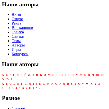
Наши авторы
Югэн
Сэнрю
Ренга
Вне канонов
Сунаба
Свитки
Темы
Авторы
Игры
Конкурсы
Наши авторы
А
Б
В
Г
Д
Е
Ё
Ж
З
И
К
Л
М
Н
О
П
Р
С
Т
У
Ф
Х
Ц
Ч
Ш
Щ
Э
Ю
Я
A
B
C
D
E
F
G
H
I
J
K
L
M
N
O
P
Q
R
S
T
U
V
W
X
Y
Z
0
1
2
3
4
5
6
7
8
9
*
-
.
Разное
Словарь