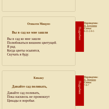
Переводчик:
Отикоти Мицунэ
И. Боронина
Подробнее
Схема:
6-11-2-8-5
Вы в сад ко мне зашли
Вы в сад ко мне зашли
Полюбоваться вишнею цветущей.
Я рад.
Когда цветы осыпятся,
Скучать я буду.
Переводчик:
Кикаку
В. Маркова
Подробнее
Схема:
7-8-7
Давайте сад поливать,
Давайте сад поливать,
Пока насквозь не промокнут
Цикады и воробьи.