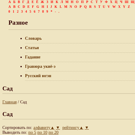
А
Б
В
Г
Д
Е
Ё
Ж
З
И
К
Л
М
Н
О
П
Р
С
Т
У
Ф
Х
Ц
Ч
Ш
Щ
A
B
C
D
E
F
G
H
I
J
K
L
M
N
O
P
Q
R
S
T
U
V
W
X
Y
Z
0
1
2
3
4
5
6
7
8
9
*
-
.
Разное
Словарь
Статьи
Гадание
Гравюра укиё-э
Русский югэн
Сад
Главная
/ Сад
Сад
Сортировать по:
алфавиту▲
▼
рейтингу▲
▼
Выводить по:
по 5
по 10
по 20