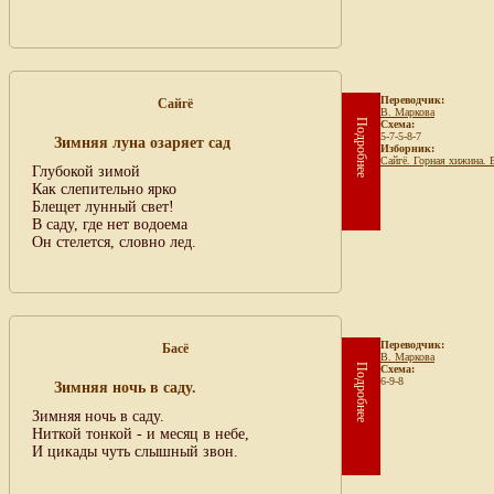
Переводчик:
Сайгё
В. Маркова
Подробнее
Схема:
5-7-5-8-7
Зимняя луна озаряет сад
Изборник:
Сайгё. Горная хижина. 
Глубокой зимой
Как слепительно ярко
Блещет лунный свет!
В саду, где нет водоема
Он стелется, словно лед.
Переводчик:
Басё
В. Маркова
Подробнее
Схема:
6-9-8
Зимняя ночь в саду.
Зимняя ночь в саду.
Ниткой тонкой - и месяц в небе,
И цикады чуть слышный звон.