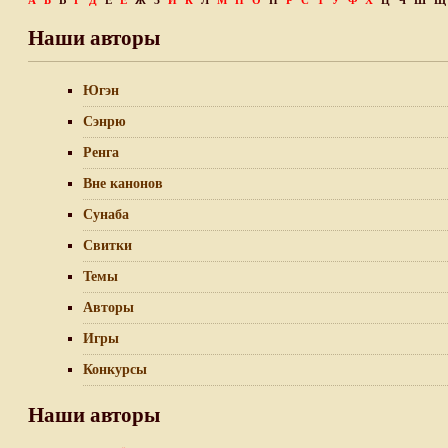
А
Б
В
Г
Д
Е
Ё
Ж
З
И
К
Л
М
Н
О
П
Р
С
Т
У
Ф
Х
Ц
Ч
Ш
Щ
Наши авторы
Югэн
Сэнрю
Ренга
Вне канонов
Сунаба
Свитки
Темы
Авторы
Игры
Конкурсы
Наши авторы