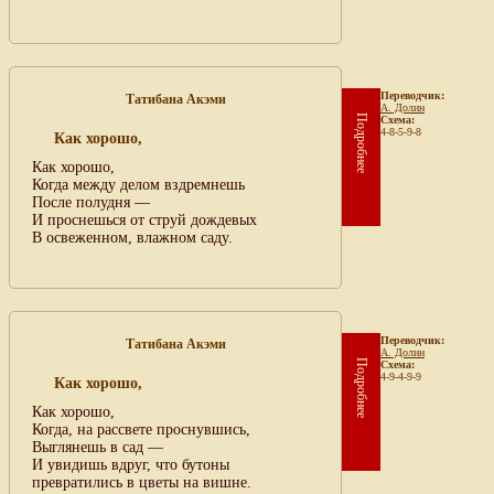
Переводчик:
Татибана Акэми
А. Долин
Подробнее
Схема:
4-8-5-9-8
Как хорошо,
Как хорошо,
Когда между делом вздремнешь
После полудня —
И проснешься от струй дождевых
В освеженном, влажном саду.
Переводчик:
Татибана Акэми
А. Долин
Подробнее
Схема:
4-9-4-9-9
Как хорошо,
Как хорошо,
Когда, на рассвете проснувшись,
Выглянешь в сад —
И увидишь вдруг, что бутоны
превратились в цветы на вишне.