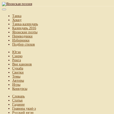
Танка
Хокку
Танка-календарь
Календарь 2016
Японские поэты
Переводчики
Изборники
Подбор стихов
Югэн
Сэнрю
Ренга
Вне канонов
Сунаба
Свитки
Темы
Авторы
Игры
Конкурсы
Словарь
Статьи
Гадание
Гравюра укиё-э
Русский югэн