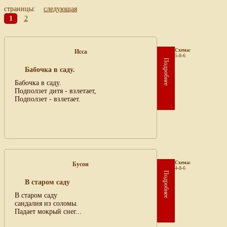
страницы:
следующая
1
2
Схема:
Исса
5-8-6
Подробнее
Бабочка в саду.
Бабочка в саду.
Подползет дитя - взлетает,
Подползет - взлетает.
Схема:
Бусон
4-8-6
Подробнее
В старом саду
В старом саду
сандалия из соломы.
Падает мокрый снег...