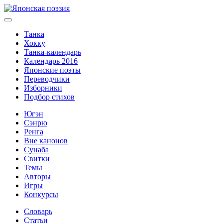
Танка
Хокку
Танка-календарь
Календарь 2016
Японские поэты
Переводчики
Изборники
Подбор стихов
Югэн
Сэнрю
Ренга
Вне канонов
Сунаба
Свитки
Темы
Авторы
Игры
Конкурсы
Словарь
Статьи