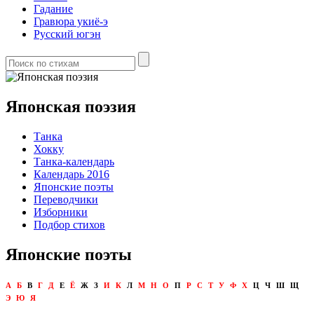
Гадание
Гравюра укиё-э
Русский югэн
Японская поэзия
Танка
Хокку
Танка-календарь
Календарь 2016
Японские поэты
Переводчики
Изборники
Подбор стихов
Японские поэты
А
Б
В
Г
Д
Е
Ё
Ж
З
И
К
Л
М
Н
О
П
Р
С
Т
У
Ф
Х
Ц
Ч
Ш
Щ
Э
Ю
Я