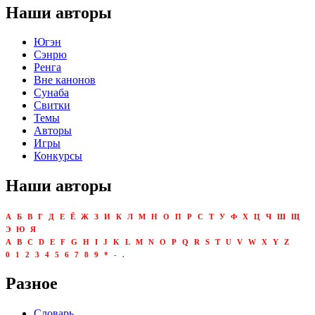
Наши авторы
Югэн
Сэнрю
Ренга
Вне канонов
Сунаба
Свитки
Темы
Авторы
Игры
Конкурсы
Наши авторы
А
Б
В
Г
Д
Е
Ё
Ж
З
И
К
Л
М
Н
О
П
Р
С
Т
У
Ф
Х
Ц
Ч
Ш
Щ
Э
Ю
Я
A
B
C
D
E
F
G
H
I
J
K
L
M
N
O
P
Q
R
S
T
U
V
W
X
Y
Z
0
1
2
3
4
5
6
7
8
9
*
-
.
Разное
Словарь