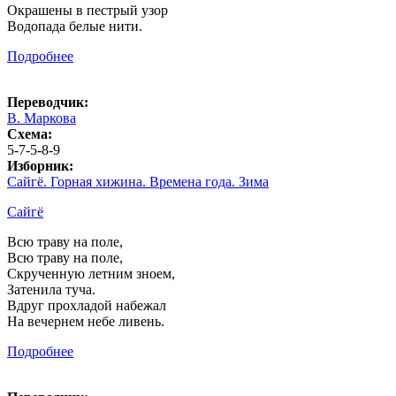
Окрашены в пестрый узор
Водопада белые нити.
Подробнее
Переводчик:
В. Маркова
Схема:
5-7-5-8-9
Изборник:
Сайгё. Горная хижина. Времена года. Зима
Сайгё
Всю траву на поле,
Всю траву на поле,
Скрученную летним зноем,
Затенила туча.
Вдруг прохладой набежал
На вечернем небе ливень.
Подробнее