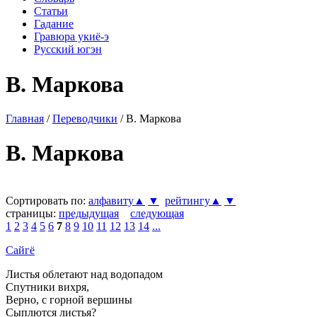
Статьи
Гадание
Гравюра укиё-э
Русский югэн
В. Маркова
Главная
/
Переводчики
/ В. Маркова
В. Маркова
Сортировать по:
алфавиту▲
▼
рейтингу▲
▼
страницы:
предыдущая
следующая
1
2
3
4
5
6
7
8
9
10
11
12
13
14
...
Сайгё
Листья облетают над водопадом
Спутники вихря,
Верно, с горной вершины
Сыплются листья?